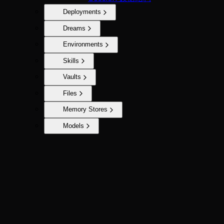
Deployments
Dreams
Environments
Skills
Vaults
Files
Memory Stores
Models