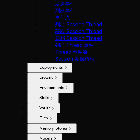
发送事件
列出事件
事件流
列出 Session Thread
获取 Session Thread
归档 Session Thread
列出 Thread 事件
Thread 事件流
Session 数据结构
Deployments
Dreams
Environments
Skills
Vaults
Files
Memory Stores
Models