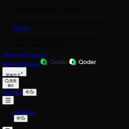
Documentation Index
Fetch the complete documentation index at:
/llms.txt
Use this file to discover all available pages
before exploring further.
Skip to main content
Qoder
home page
简体中文
搜索
⌘K
Download
Download