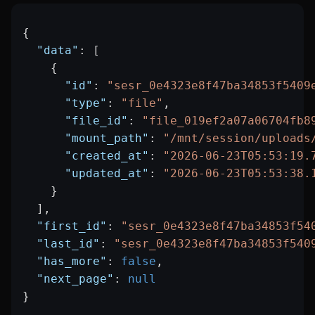
{
  "data"
: [
    {
      "id"
: 
"sesr_0e4323e8f47ba34853f5409
      "type"
: 
"file"
,
      "file_id"
: 
"file_019ef2a07a06704fb8
      "mount_path"
: 
"/mnt/session/uploads
      "created_at"
: 
"2026-06-23T05:53:19.
      "updated_at"
: 
"2026-06-23T05:53:38.
    }
  ],
  "first_id"
: 
"sesr_0e4323e8f47ba34853f54
  "last_id"
: 
"sesr_0e4323e8f47ba34853f540
  "has_more"
: 
false
,
  "next_page"
: 
null
}