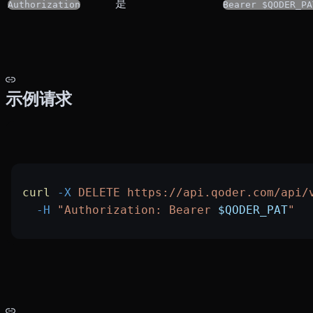
是
Authorization
Bearer $QODER_PA
示例请求
curl
 -X
 DELETE
 https://api.qoder.com/api/
  -H
 "Authorization: Bearer 
$QODER_PAT
"