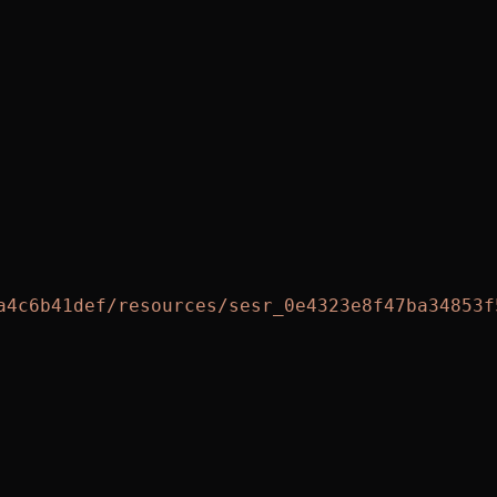
a4c6b41def/resources/sesr_0e4323e8f47ba34853f