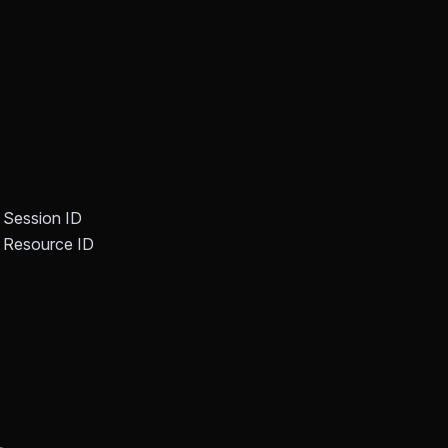
ession ID
esource ID