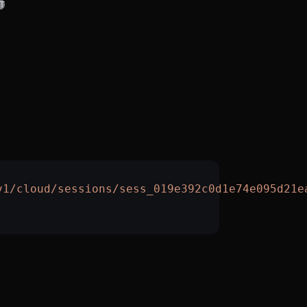
T
v1/cloud/sessions/sess_019e392c0d1e74e095d21e