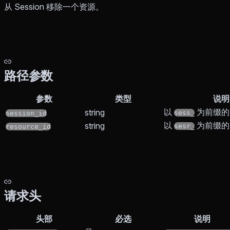
从 Session 移除一个资源。
路径参数
参数
类型
说明
以
为前缀的 S
string
sess_
session_id
以
为前缀的 R
string
sesr_
resource_id
请求头
头部
必选
说明