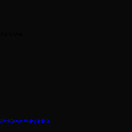
ing further.
Work
QoderWake
企业版