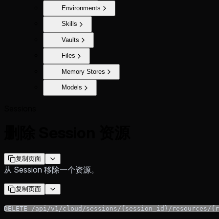
Environments
Skills
Vaults
Files
Memory Stores
Models
Sessions
删除 Session 资源
复制页面
从 Session 移除一个资源。
复制页面
DELETE /api/v1/cloud/sessions/{session_id}/resources/{r