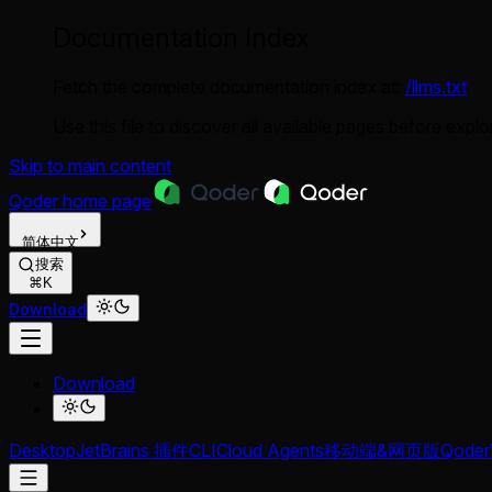
Documentation Index
Fetch the complete documentation index at:
/llms.txt
Use this file to discover all available pages before explor
Skip to main content
Qoder
home page
简体中文
搜索
⌘K
Download
Download
Desktop
JetBrains 插件
CLI
Cloud Agents
移动端&网页版
Qoder