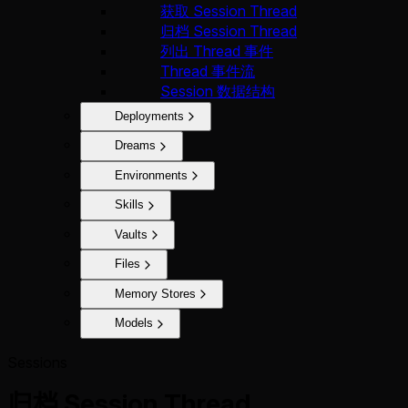
获取 Session Thread
归档 Session Thread
列出 Thread 事件
Thread 事件流
Session 数据结构
Deployments
Dreams
Environments
Skills
Vaults
Files
Memory Stores
Models
Sessions
归档 Session Thread