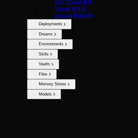
列出 Thread 事件
Thread 事件流
Session 数据结构
Deployments
Dreams
Environments
Skills
Vaults
Files
Memory Stores
Models