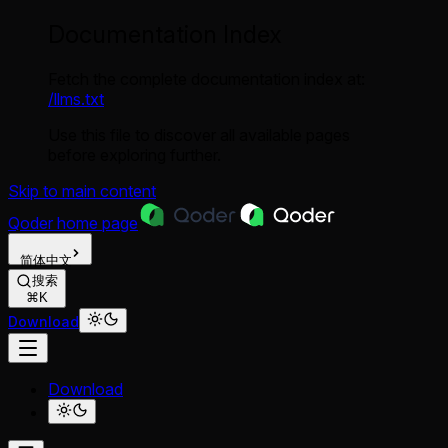
Documentation Index
Fetch the complete documentation index at:
/llms.txt
Use this file to discover all available pages
before exploring further.
Skip to main content
Qoder
home page
简体中文
搜索
⌘K
Download
Download