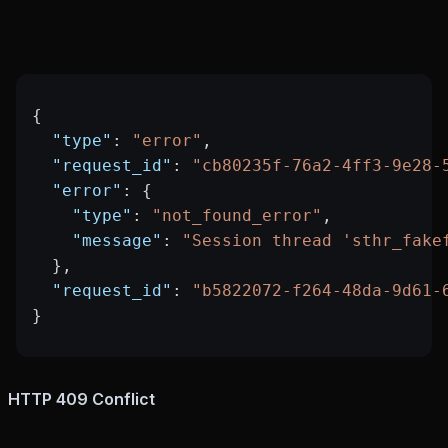
{
  "type"
: 
"error"
,
  "request_id"
: 
"cb80235f-76a2-4ff3-9e28-
  "error"
: {
    "type"
: 
"not_found_error"
,
    "message"
: 
"Session thread 'sthr_fake
  },
  "request_id"
: 
"b5822072-f264-48da-9d61-
}
HTTP 409 Conflict