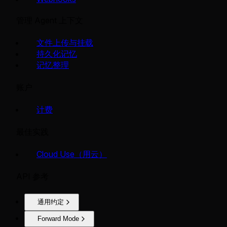
管理 Agent 上下文
文件上传与挂载
持久化记忆
记忆整理
账户
计费
最佳实践
Cloud Use（用云）
API 参考
通用约定
Forward Mode