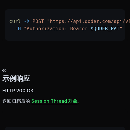
curl
 -X
 POST
 "https://api.qoder.com/api/v
  -H
 "Authorization: Bearer 
$QODER_PAT
"
示例响应
HTTP 200 OK
返回归档后的
Session Thread 对象
。