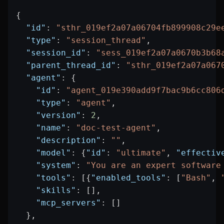
{
  "id"
: 
"sthr_019ef2a07a06704fb899908c29e
  "type"
: 
"session_thread"
,
  "session_id"
: 
"sess_019ef2a07a0670b3b68
  "parent_thread_id"
: 
"sthr_019ef2a07a067
  "agent"
: {
    "id"
: 
"agent_019e390add9f7bac9b6cc806
    "type"
: 
"agent"
,
    "version"
: 
2
,
    "name"
: 
"doc-test-agent"
,
    "description"
: 
""
,
    "model"
: {
"id"
: 
"ultimate"
, 
"effectiv
    "system"
: 
"You are an expert software
    "tools"
: [{
"enabled_tools"
: [
"Bash"
, 
    "skills"
: [],
    "mcp_servers"
: []
  },