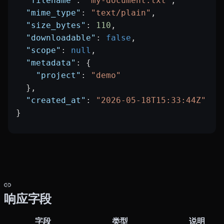
  "filename"
: 
"my-document.txt"
,
  "mime_type"
: 
"text/plain"
,
  "size_bytes"
: 
110
,
  "downloadable"
: 
false
,
  "scope"
: 
null
,
  "metadata"
: {
    "project"
: 
"demo"
  },
  "created_at"
: 
"2026-05-18T15:33:44Z"
}
响应字段
字段
类型
说明