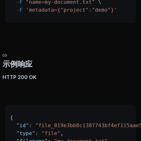
  -F
 "name=my-document.txt"
 \
  -F
 'metadata={"project":"demo"}'
示例响应
HTTP 200 OK
{
  "id"
: 
"file_019e3bb8c1387743bf4ef115aae
  "type"
: 
"file"
,