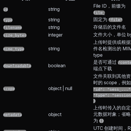
File ID，前缀为
string
id
file_
固定为
string
"file"
type
存储后的文件名
string
filename
文件大小，单位 by
integer
size_bytes
上传时提供或根据
string
件名检测出的 MI
mime_type
type
是否可通过
/cont
boolean
downloadable
端点下载
文件关联到其他资
时的 scope，例
object | null
scope
"id": "sess_..."
"type": "session
}
上传时传入的自定
元数据对象；省略
object
metadata
为
{}
UTC 创建时间，R