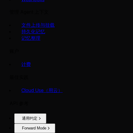
管理 Agent 上下文
文件上传与挂载
持久化记忆
记忆整理
账户
计费
最佳实践
Cloud Use（用云）
API 参考
通用约定
Forward Mode