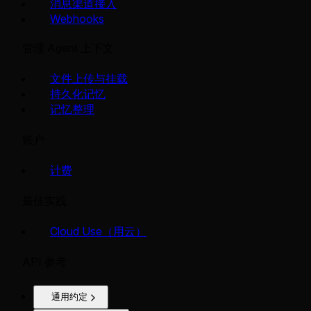
消息渠道接入
Webhooks
管理 Agent 上下文
文件上传与挂载
持久化记忆
记忆整理
账户
计费
最佳实践
Cloud Use（用云）
API 参考
通用约定