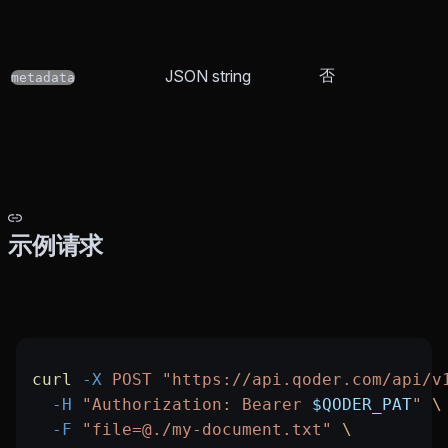
否
JSON string
metadata
示例请求
curl
 -X
 POST
 "https://api.qoder.com/api/v
  -H
 "Authorization: Bearer 
$QODER_PAT
"
 \
  -F
 "file=@./my-document.txt"
 \