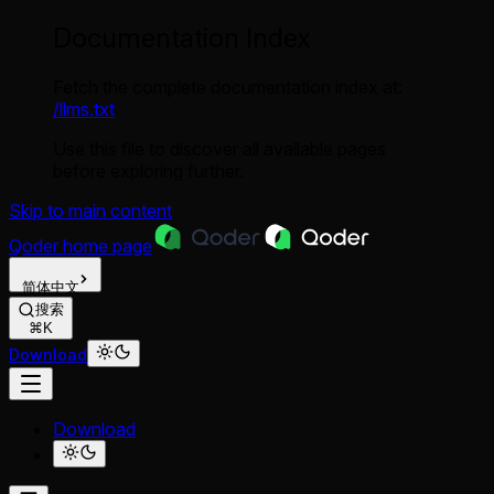
Documentation Index
Fetch the complete documentation index at:
/llms.txt
Use this file to discover all available pages
before exploring further.
Skip to main content
Qoder
home page
简体中文
搜索
⌘K
Download
Download