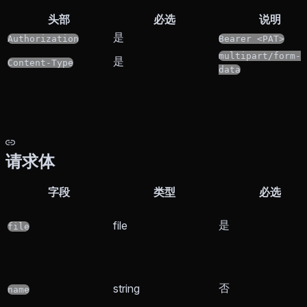
头部
必选
说明
是
Authorization
Bearer <PAT>
multipart/form-
是
Content-Type
data
请求体
字段
类型
必选
是
file
file
否
string
name