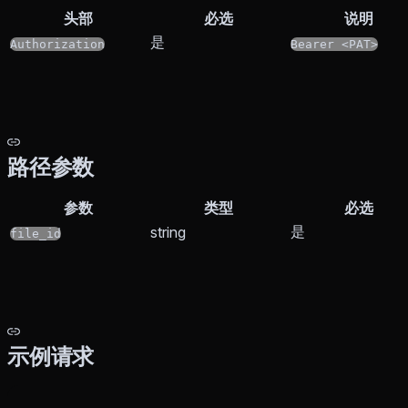
头部
必选
说明
是
Authorization
Bearer <PAT>
路径参数
参数
类型
必选
是
string
file_id
示例请求