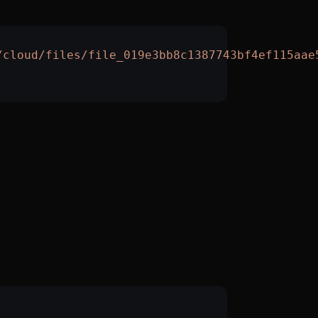
/cloud/files/file_019e3bb8c1387743bf4ef115aae