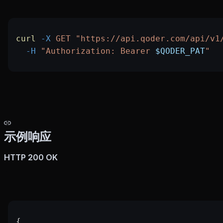
curl
 -X
 GET
 "https://api.qoder.com/api/v1
  -H
 "Authorization: Bearer 
$QODER_PAT
"
示例响应
HTTP 200 OK
{