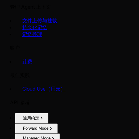
管理 Agent 上下文
文件上传与挂载
持久化记忆
记忆整理
账户
计费
最佳实践
Cloud Use（用云）
API 参考
通用约定
Forward Mode
Managed Mode