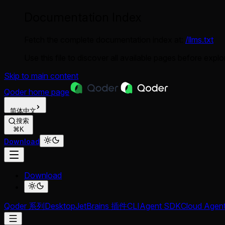
Documentation Index
Fetch the complete documentation index at:
/llms.txt
Use this file to discover all available pages before explor
Skip to main content
Qoder
home page
简体中文
搜索
⌘K
Download
Download
Qoder 系列
Desktop
JetBrains 插件
CLI
Agent SDK
Cloud Agen