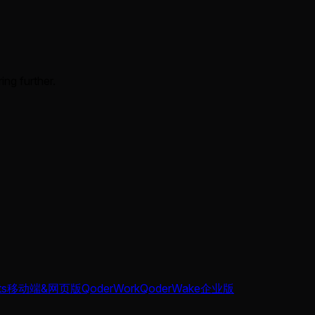
ing further.
ts
移动端&网页版
QoderWork
QoderWake
企业版