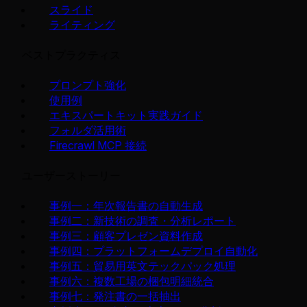
スライド
ライティング
ベストプラクティス
プロンプト強化
使用例
エキスパートキット実践ガイド
フォルダ活用術
Firecrawl MCP 接続
ユーザーストーリー
事例一：年次報告書の自動生成
事例二：新技術の調査・分析レポート
事例三：顧客プレゼン資料作成
事例四：プラットフォームデプロイ自動化
事例五：貿易用英文テックパック処理
事例六：複数工場の梱包明細統合
事例七：発注書の一括抽出