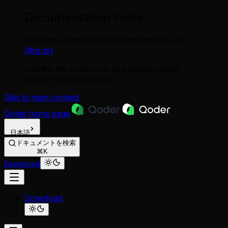
Documentation Index
Fetch the complete documentation index at:
/llms.txt
Use this file to discover all available pages
before exploring further.
Skip to main content
Qoder
home page
日本語
ドキュメントを検索
⌘K
Download
Download