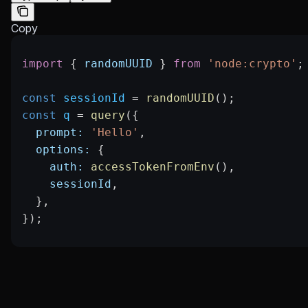
Copy
import
 { 
randomUUID
 } 
from
 'node:crypto'
;
const
 sessionId
 =
 randomUUID
();
const
 q
 =
 query
({
  prompt:
 'Hello'
,
  options:
 {
    auth:
 accessTokenFromEnv
(),
    sessionId
,
  },
});