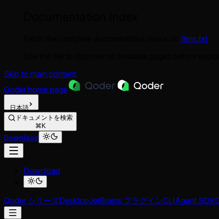
Documentation Index
Fetch the complete documentation index at:
/llms.txt
Use this file to discover all available pages before explor
Skip to main content
Qoder
home page
日本語
ドキュメントを検索
⌘K
Download
Download
Qoder シリーズ
Desktop
JetBrains プラグイン
CLI
Agent SDK