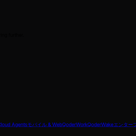
ing further.
Cloud Agents
モバイル & Web
QoderWork
QoderWake
エンター