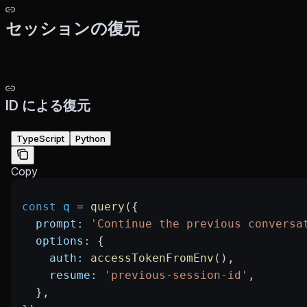
セッションの復元
ID による復元
TypeScript
Python
Copy
const
 q
 =
 query
({
  prompt:
 'Continue the previous conversa
  options:
 {
    auth:
 accessTokenFromEnv
(),
    resume:
 'previous-session-id'
,
  },