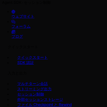
Agent SDK
セッション制御
ウェブサイト
フォーラム
ブログ
クイックスタート
クイックスタート
SDK 認証
入力と出力
マルチターン会話
ストリーミング出力
セッション制御
外部セッションストレージ
ファイル Checkpoint と Rewind