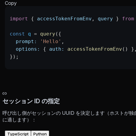
Copy
import
 { 
accessTokenFromEnv
, 
query
 } 
from
const
 q
 =
 query
({
  prompt:
 'Hello'
,
  options:
 { 
auth:
 accessTokenFromEnv
() }
});
セッション ID の指定
呼び出し側がセッションの UUID を決定します（ホストが
に適します）：
TypeScript
Python