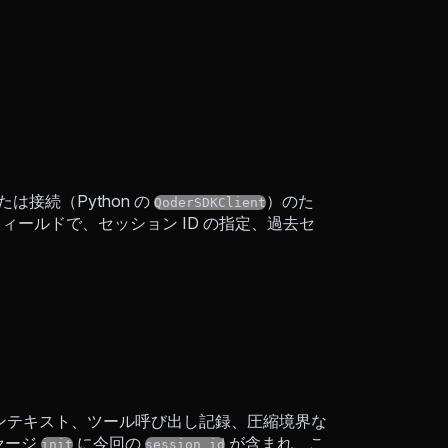
たは接続（Python の
）のた
QoderSDKClient
フィールドで、セッション ID の指定、過去セ
。
（コンテキスト、ツール呼び出し記録、圧縮境界な
セージ
に今回の
が含まれ、こ
init
session_id