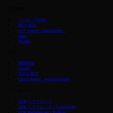
拡張機能
ツール（Tools）
MCP 統合
サブ Agent（Subagents）
Skills
Plugins
制御
権限制御
Hooks
モデル選択
Cloud Agent（experimental）
リファレンス
SDK リファレンス
SDK リファレンス - TypeScript
SDK References - Python