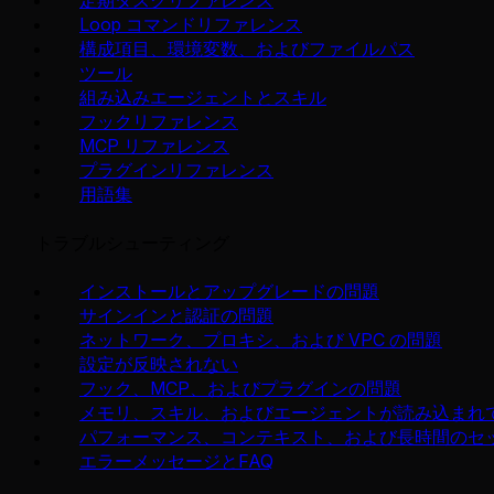
Loop コマンドリファレンス
構成項目、環境変数、およびファイルパス
ツール
組み込みエージェントとスキル
フックリファレンス
MCP リファレンス
プラグインリファレンス
用語集
トラブルシューティング
インストールとアップグレードの問題
サインインと認証の問題
ネットワーク、プロキシ、および VPC の問題
設定が反映されない
フック、MCP、およびプラグインの問題
メモリ、スキル、およびエージェントが読み込まれ
パフォーマンス、コンテキスト、および長時間のセ
エラーメッセージとFAQ