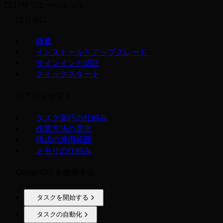
CLI
サブエージェント
はじめに
概要
インストールとアップグレード
サインインと認証
クイックスタート
コアコンセプト
タスク実行の仕組み
作業方法の選択
構成の適用範囲
メモリの仕組み
Qoder CLI を使用する
タスクを開始する
タスクの自動化