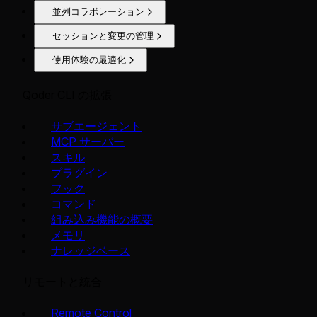
並列コラボレーション
セッションと変更の管理
使用体験の最適化
Qoder CLI の拡張
サブエージェント
MCP サーバー
スキル
プラグイン
フック
コマンド
組み込み機能の概要
メモリ
ナレッジベース
リモートと統合
Remote Control