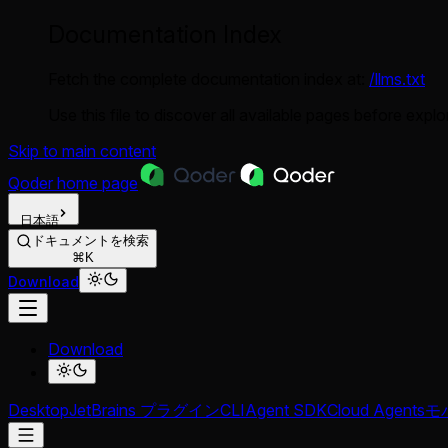
Documentation Index
Fetch the complete documentation index at:
/llms.txt
Use this file to discover all available pages before explor
Skip to main content
Qoder
home page
日本語
ドキュメントを検索
⌘K
Download
Download
Desktop
JetBrains プラグイン
CLI
Agent SDK
Cloud Agents
モバ