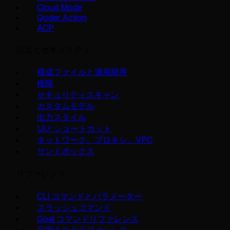
Cloud Mode
Qoder Action
ACP
設定とセキュリティ
構成ファイルと適用順序
権限
セキュリティスキャン
カスタムモデル
出力スタイル
UIとショートカット
ネットワーク、プロキシ、VPC
サンドボックス
リファレンス
CLI コマンドとパラメーター
スラッシュコマンド
Goal コマンドリファレンス
定期タスクリファレンス