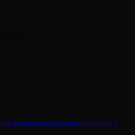
ing further.
イル & Web
QoderWork
QoderWake
エンタープライズ