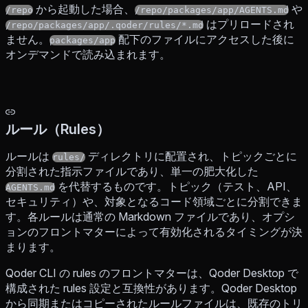
から起動した場合、
や
/repo
/repo/packages/app/AGENTS.md
はプリロードされ
/repo/packages/app/.qoder/rules/*.md
ません。
配下のファイルにアクセスした後に
packages/app
オンデマンドで読み込まれます。
ルール（Rules）
ルールは
ディレクトリに配置され、トピックごとに
rules/
分割された指示ファイルであり、単一の肥大化した
を代替するものです。トピック（テスト、API、
AGENTS.md
セキュリティ）や、対象となるコード領域ごとに分割できま
す。各ルールは通常の Markdown ファイルであり、オプシ
ョンのフロントマターによって有効化されるタイミングが決
まります。
Qoder CLI の rules のフロントマターは、Qoder Desktop で
構成された rules 設定と互換性があります。Qoder Desktop
から同期またはコピーされたルールファイルは、既存のトリ