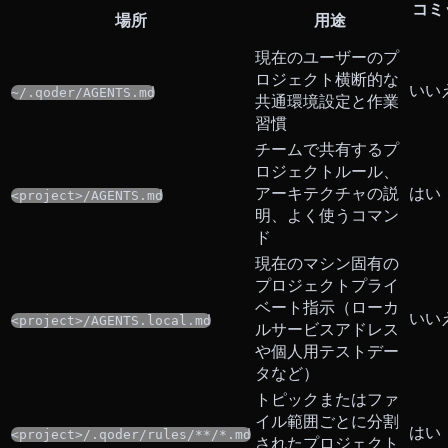
コミ
場所
用途
現在のユーザーのプ
ロジェクト横断的な
いい
~/.qoder/AGENTS.md
共通環境設定と作業
習慣
チームで共有するプ
ロジェクトルール、
アーキテクチャの説
はい
<project>/AGENTS.md
明、よく使うコマン
ド
現在のマシン固有の
プロジェクトプライ
ベート指示（ローカ
いい
<project>/AGENTS.local.md
ルサービスアドレス
や個人用テストデー
タなど）
トピックまたはファ
イル範囲ごとに分割
はい
<project>/.qoder/rules/**/*.md
されたプロジェクト