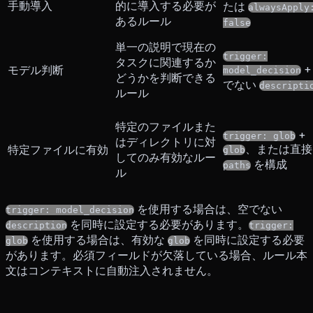
手動導入
的に導入する必要が
たは
alwaysApply
あるルール
false
単一の説明で現在の
trigger:
タスクに関連するか
+
モデル判断
model_decision
どうかを判断できる
でない
descripti
ルール
特定のファイルまた
+
trigger: glob
はディレクトリに対
、または直接
特定ファイルに有効
glob
してのみ有効なルー
を構成
paths
ル
を使用する場合は、空でない
trigger: model_decision
を同時に設定する必要があります。
description
trigger:
を使用する場合は、有効な
を同時に設定する必要
glob
glob
があります。必須フィールドが欠落している場合、ルール本
文はコンテキストに自動注入されません。