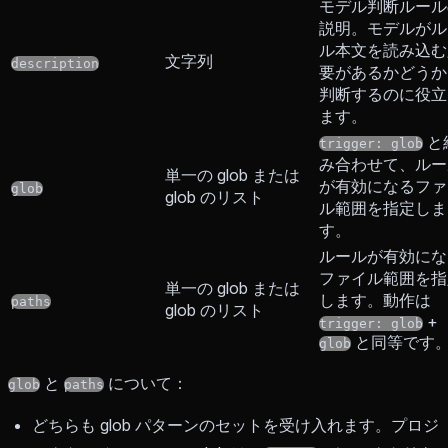
モデル判断ルール
説明。モデルがル
ル本文を読み込む
文字列
description
要があるかどうか
判断するのに役立
ます。
と
trigger: glob
み合わせて、ルー
単一の glob または
が有効になるファ
glob
glob のリスト
ル範囲を指定しま
す。
ルールが有効にな
ファイル範囲を指
単一の glob または
します。動作は
paths
glob のリスト
+
trigger: glob
と同等です
glob
と
について：
glob
paths
どちらも glob パターンのセットを受け入れます。プロジ