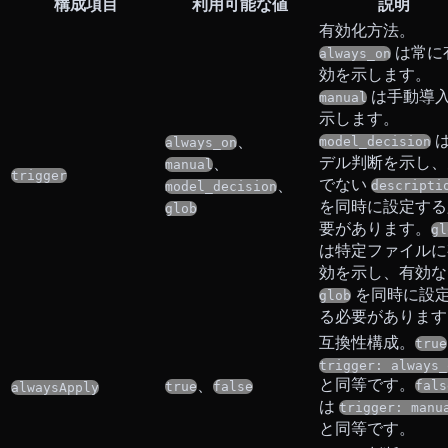
構成項目
利用可能な値
説明
有効化方法。
は常に
always_on
効を示します。
は手動導
manual
示します。
、
model_decision
always_on
デル判断を示し、
、
manual
trigger
でない
、
descripti
model_decision
を同時に設定する
glob
要があります。
gl
は特定ファイルに
効を示し、有効な
を同時に設
glob
る必要があります
互換性構成。
true
trigger: always_
と同等です。
、
fals
true
false
alwaysApply
は
trigger: manu
と同等です。