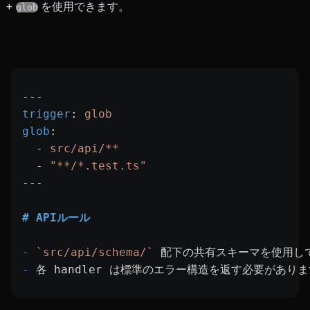
+
を使用できます。
glob
---
trigger
: 
glob
glob
:
  - 
src/api/**
  - 
"**/*.test.ts"
---
# APIルール
-
 `src/api/schema/`
 配下の共有スキーマを使用し
-
 各 handler は標準のエラー構造を返す必要があり