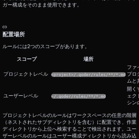
ガー構成をそのまま使用できます。
配置場所
ルールには2つのスコープがあります。
スコープ
場所
ファ
プロジェクトレベル
プロ
<project>/.qoder/rules/**/*.md
ムと
開く
ユーザーレベル
ェク
~/.qoder/rules/**/*.md
シン
プロジェクトレベルのルールはワークスペースの任意の階層
（ネストされたサブディレクトリを含む）に配置でき、作業
ディレクトリから上位へ検索することで検出されます。ユー
ザーレベルのルールはユーザー構成ディレクトリから読み込