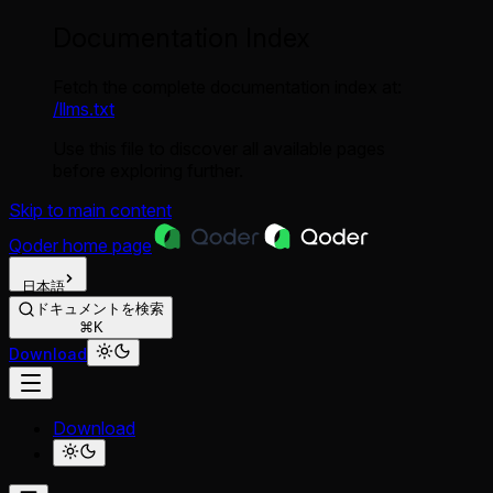
Documentation Index
Fetch the complete documentation index at:
/llms.txt
Use this file to discover all available pages
before exploring further.
Skip to main content
Qoder
home page
日本語
ドキュメントを検索
⌘K
Download
Download