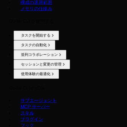
構成の適用範囲
メモリの仕組み
Qoder CLI を使用する
タスクを開始する
タスクの自動化
並列コラボレーション
セッションと変更の管理
使用体験の最適化
Qoder CLI の拡張
サブエージェント
MCP サーバー
スキル
プラグイン
フック