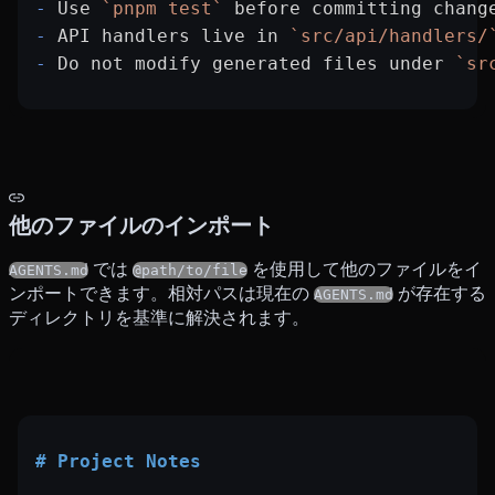
-
 Use 
`pnpm test`
 before committing chang
-
 API handlers live in 
`src/api/handlers/
-
 Do not modify generated files under 
`sr
他のファイルのインポート
では
を使用して他のファイルをイ
AGENTS.md
@path/to/file
ンポートできます。相対パスは現在の
が存在する
AGENTS.md
ディレクトリを基準に解決されます。
# Project Notes