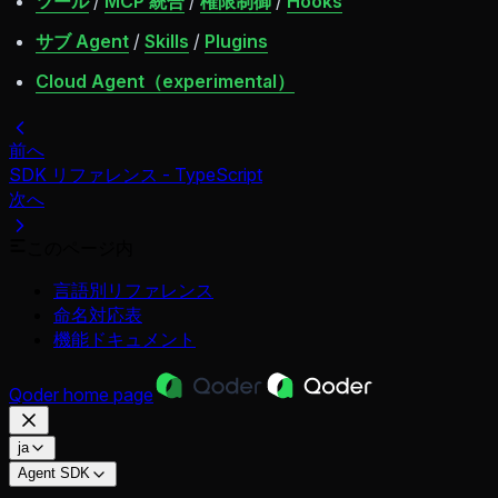
ツール
/
MCP 統合
/
権限制御
/
Hooks
サブ Agent
/
Skills
/
Plugins
Cloud Agent（experimental）
前へ
SDK リファレンス - TypeScript
次へ
このページ内
言語別リファレンス
命名対応表
機能ドキュメント
Qoder
home page
ja
Agent SDK