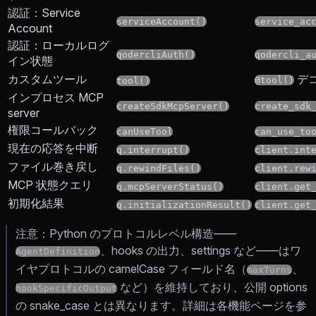
認証：Service
serviceAccount()
service_ac
Account
認証：ローカルログ
qodercliAuth()
qodercli_a
イン状態
カスタムツール
デ
@tool()
tool()
インプロセス MCP
createSdkMcpServer()
create_sdk
server
権限コールバック
canUseTool
can_use_to
現在の応答を中断
q.interrupt()
client.int
ファイル巻き戻し
q.rewindFiles()
client.rew
MCP 状態クエリ
q.mcpServerStatus()
client.get
初期化結果
q.initializationResult()
client.get
注意：Python のプロトコルレベル構造——
、hooks の出力、settings など——はワ
AgentDefinition
イヤプロトコルの camelCase フィールド名（
、
maxTurns
など）を維持しており、公開 options
hookSpecificOutput
の snake_case とは異なります。詳細は各機能ページを参