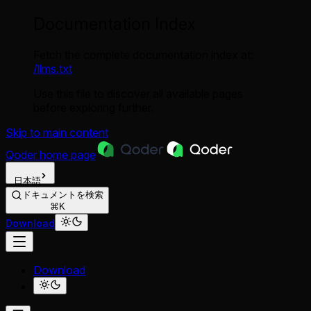
Documentation Index
Fetch the complete documentation index at:
/llms.txt
Use this file to discover all available pages
before exploring further.
Skip to main content
Qoder
home page
日本語
ドキュメントを検索
⌘K
Download
Download