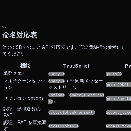
命名対応表
2つの SDK のコア API 対応表です。言語間移行の参考にし
てください：
機能
TypeScript
Py
単発クエリ
query()
query()
マルチターンセッシ
+ 非同期メッセー
query()
QoderSDKCl
ョン
ジストリーム
（
Options
query({ options
セッション options
QoderAgent
）
})
認証：環境変数の
accessTokenFromEnv()
access_tok
PAT
認証：PAT を直接渡
accessToken()
access_tok
す