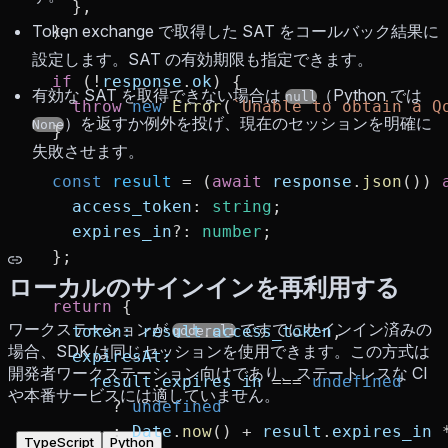
    },
Token exchange で取得した SAT をコールバック結果に
  );
設定します。SAT の有効期限も指定できます。
  if
 (
!
response
.
ok
) {
有効な SAT を取得できない場合は
（Python では
null
    throw
 new
 Error
(
`Unable to obtain a Q
）を返すか例外を投げ、現在のセッションを明確に
None
  }
失敗させます。
  const
 result
 =
 (
await
 response
.
json
()) 
    access_token
:
 string
;
    expires_in
?:
 number
;
  };
ローカルのサインインを再利用する
  return
 {
ワークステーションが
ですでにサインイン済みの
    token:
 result
.
access_token
,
qodercli
場合、SDK は同じセッションを使用できます。この方式は
    expiresAt:
開発者ワークステーション向けであり、ステートレスな CI
      result
.
expires_in
 ===
 undefined
や本番サービスには適していません。
        ?
 undefined
        :
 Date
.
now
() 
+
 result
.
expires_in
 
TypeScript
Python