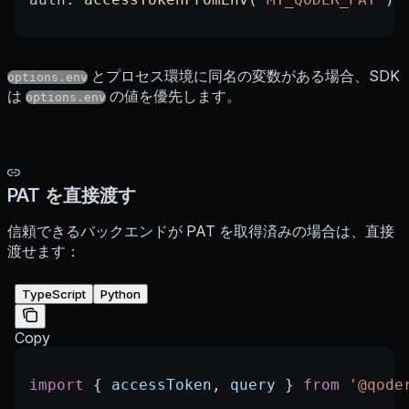
とプロセス環境に同名の変数がある場合、SDK
options.env
は
の値を優先します。
options.env
PAT を直接渡す
信頼できるバックエンドが PAT を取得済みの場合は、直接
渡せます：
TypeScript
Python
Copy
import
 { 
accessToken
, 
query
 } 
from
 '@qode