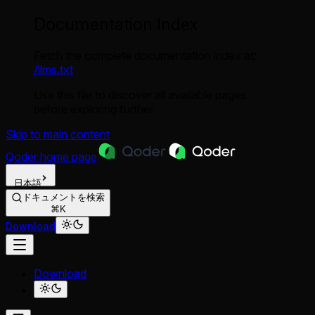
Documentation Index
Fetch the complete documentation index at:
/llms.txt
Use this file to discover all available pages
before exploring further.
Skip to main content
Qoder
home page
日本語
ドキュメントを検索
⌘K
Download
Download