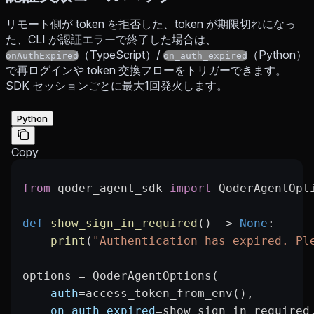
リモート側が token を拒否した、token が期限切れになっ
た、CLI が認証エラーで終了した場合は、
（TypeScript）/
（Python）
onAuthExpired
on_auth_expired
で再ログインや token 交換フローをトリガーできます。
SDK セッションごとに最大1回発火します。
Python
Copy
from
 qoder_agent_sdk 
import
 QoderAgentOpt
def
 show_sign_in_required
() -> 
None
:
    print
(
"Authentication has expired. Pl
options 
=
 QoderAgentOptions(
    auth
=
access_token_from_env(),
    on_auth_expired
=
show_sign_in_required