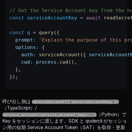
// Get the Service Account key from the h
const
 serviceAccountKey
 =
 await
 readSecre
const
 q
 =
 query
({
  prompt:
 'Explain the purpose of this pr
  options:
 {
    auth:
 serviceAccount
({ 
serviceAccount
    cwd:
 process
.
cwd
(),
  },
});
呼び出し側は
serviceAccount({ serviceAccountKey })
（TypeScript）/
（Python）で
service_account(service_account_key=...)
Key をセッションに渡します。SDK と qodercli がセッショ
ン用の短期 Service Account Token（SAT）を取得・更新