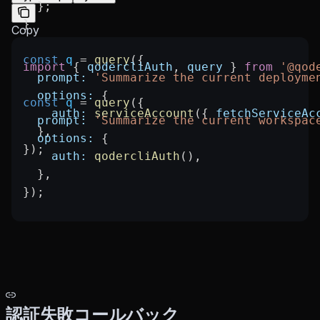
  };
}
Copy
const
 q
 =
 query
({
import
 { 
qodercliAuth
, 
query
 } 
from
 '@qod
  prompt:
 'Summarize the current deployme
  options:
 {
const
 q
 =
 query
({
    auth:
 serviceAccount
({ 
fetchServiceAc
  prompt:
 'Summarize the current workspac
  },
  options:
 {
});
    auth:
 qodercliAuth
(),
  },
});
認証失敗コールバック