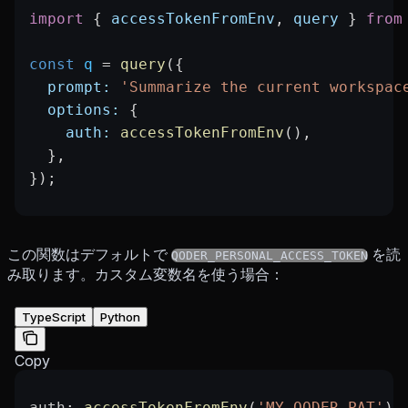
import
 { 
accessTokenFromEnv
, 
query
 } 
from
const
 q
 =
 query
({
  prompt:
 'Summarize the current workspac
  options:
 {
    auth:
 accessTokenFromEnv
(),
  },
});
この関数はデフォルトで
を読
QODER_PERSONAL_ACCESS_TOKEN
み取ります。カスタム変数名を使う場合：
TypeScript
Python
Copy
auth
: 
accessTokenFromEnv
(
'MY_QODER_PAT'
)