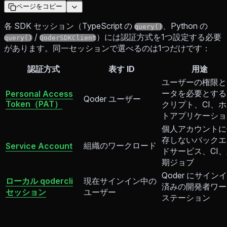
ページをコピー
各 SDK セッション（TypeScript の
、Python の
query()
/
）には認証方式を1つ設定する必要
query()
QoderSDKClient
があります。同一セッションで選べるのは1つだけです：
認証方式
表す ID
用途
ユーザーの権限と
ータを必要とする
Personal Access
Qoder ユーザー
Token（PAT）
クリプト、CI、
トアプリケーショ
個人アカウントに
存しないバックエ
組織のワークロード
Service Account
ドサービス、CI
期ジョブ
Qoder にサイン
ローカル qodercli
現在サインイン中の
済みの開発者ワー
セッション
ユーザー
ステーション