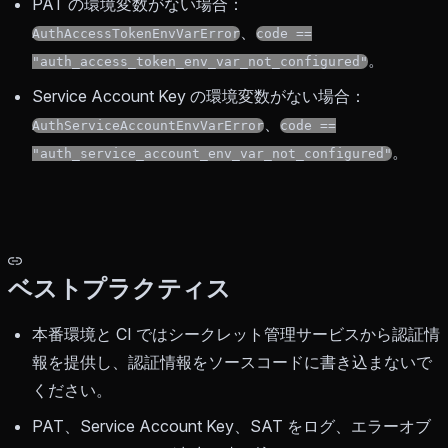
PAT の環境変数がない場合：
、
AuthAccessTokenEnvVarError
code ==
。
"auth_access_token_env_var_not_configured"
Service Account Key の環境変数がない場合：
、
AuthServiceAccountEnvVarError
code ==
。
"auth_service_account_env_var_not_configured"
ベストプラクティス
本番環境と CI ではシークレット管理サービスから認証情
報を提供し、認証情報をソースコードに書き込まないで
ください。
PAT、Service Account Key、SAT をログ、エラーオブ