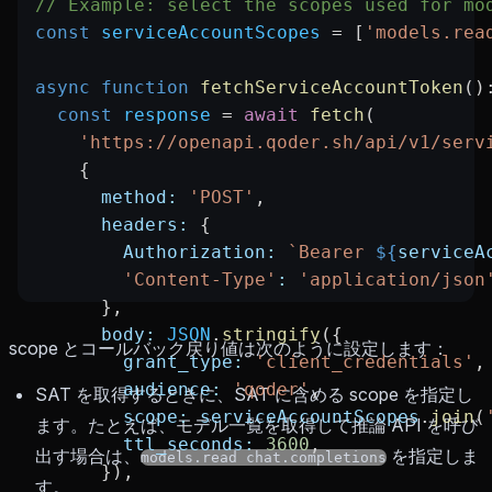
// Example: select the scopes used for mo
const
 serviceAccountScopes
 =
 [
'models.rea
async
 function
 fetchServiceAccountToken
()
  const
 response
 =
 await
 fetch
(
    'https://openapi.qoder.sh/api/v1/serv
    {
      method:
 'POST'
,
      headers:
 {
        Authorization:
 `Bearer 
${
serviceA
        'Content-Type'
:
 'application/json
      },
      body:
 JSON
.
stringify
({
scope とコールバック戻り値は次のように設定します：
        grant_type:
 'client_credentials'
,
        audience:
 'qoder'
,
SAT を取得するときに、SAT に含める scope を指定し
        scope:
 serviceAccountScopes
.
join
(
ます。たとえば、モデル一覧を取得して推論 API を呼び
        ttl_seconds:
 3600
,
出す場合は、
を指定しま
models.read chat.completions
      }),
す。