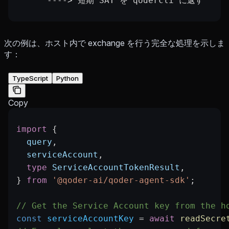
     `----> 短期 SAT を qodercli に返す
次の例は、ホスト内で exchange を行う完全な処理を示しま
す：
TypeScript
Python
Copy
import
 {
  query
,
  serviceAccount
,
  type
 ServiceAccountTokenResult
,
} 
from
 '@qoder-ai/qoder-agent-sdk'
;
// Get the Service Account key from the h
const
 serviceAccountKey
 =
 await
 readSecre