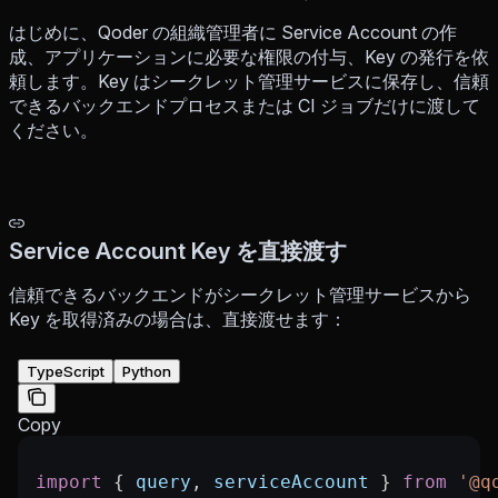
はじめに、Qoder の組織管理者に Service Account の作
成、アプリケーションに必要な権限の付与、Key の発行を依
頼します。Key はシークレット管理サービスに保存し、信頼
できるバックエンドプロセスまたは CI ジョブだけに渡して
ください。
Service Account Key を直接渡す
信頼できるバックエンドがシークレット管理サービスから
Key を取得済みの場合は、直接渡せます：
TypeScript
Python
Copy
import
 { 
query
, 
serviceAccount
 } 
from
 '@q