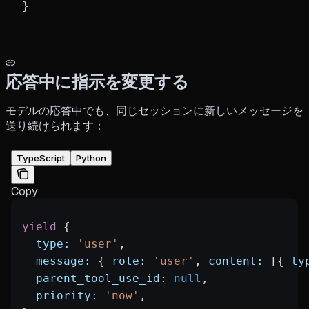
}
応答中に指示を変更する
モデルの応答中でも、同じセッションに新しいメッセージを
送り続けられます：
TypeScript
Python
Copy
yield
 {
  type:
 'user'
,
  message:
 { 
role:
 'user'
, 
content:
 [{ 
ty
  parent_tool_use_id:
 null
,
  priority:
 'now'
,