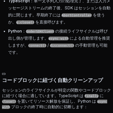
TypeScript
：単一文字列入力の処理完了、または入力メ
ッセージストリームの終了後、SDK はセッションを自動
的に閉じます。早期終了には
を使う
AbortController
か、
を直接呼びます。
q.close()
Python
：
の接続ライフサイクルは呼び
QoderSDKClient
出し側が管理します。
による自動管理を推奨
async with
しますが、
/
の手動管理も可能
connect()
disconnect()
です。
コードブロックに紐づく自動クリーンアップ
セッションのライフサイクルが特定の関数やコードブロック
に紐づく場合に適しています。TypeScript は
に
finally
を置いてリソース解放を保証し、Python は
close()
async
ブロックの終了時に自動的に切断します：
with