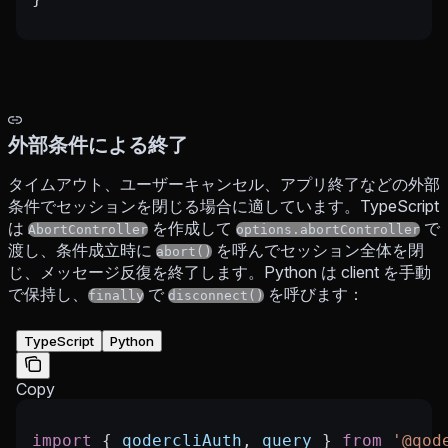
外部条件による終了
タイムアウト、ユーザーキャンセル、アプリ終了などの外部
条件でセッションを閉じる場合に適しています。TypeScript
は
を作成して
で
AbortController
options.abortController
渡し、条件成立時に
を呼んでセッション全体を閉
abort()
じ、メッセージ反復を終了します。Python は client を手動
で保持し、
で
を呼びます：
finally
disconnect()
TypeScript
Python
Copy
import
 { 
qodercliAuth
, 
query
 } 
from
 '@qod