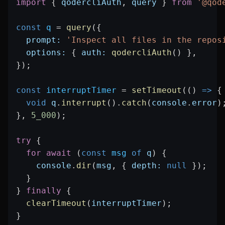
import
 { 
qodercliAuth
, 
query
 } 
from
 '@qod
const
 q
 =
 query
({
  prompt:
 'Inspect all files in the repos
  options:
 { 
auth:
 qodercliAuth
() },
});
const
 interruptTimer
 =
 setTimeout
(() 
=>
 {
  void
 q
.
interrupt
().
catch
(
console
.
error
)
}, 
5_000
);
try
 {
  for
 await
 (
const
 msg
 of
 q
) {
    console
.
dir
(
msg
, { 
depth:
 null
 });
  }
} 
finally
 {
  clearTimeout
(
interruptTimer
);
}