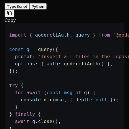
TypeScript
Python
Copy
import
 { 
qodercliAuth
, 
query
 } 
from
 '@qod
const
 q
 =
 query
({
  prompt:
 'Inspect all files in the repos
  options:
 { 
auth:
 qodercliAuth
() },
});
try
 {
  for
 await
 (
const
 msg
 of
 q
) {
    console
.
dir
(
msg
, { 
depth:
 null
 });
  }
} 
finally
 {
  await
 q
.
close
();
}