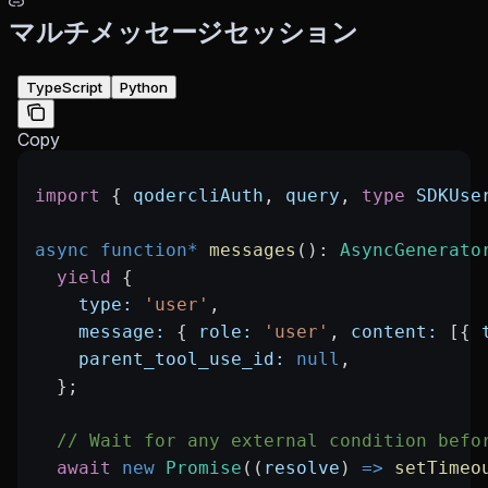
マルチメッセージセッション
TypeScript
Python
Copy
import
 { 
qodercliAuth
, 
query
, 
type
 SDKUse
async
 function*
 messages
()
:
 AsyncGenerato
  yield
 {
    type:
 'user'
,
    message:
 { 
role:
 'user'
, 
content:
 [{ 
    parent_tool_use_id:
 null
,
  };
  // Wait for any external condition befo
  await
 new
 Promise
((
resolve
) 
=>
 setTimeo