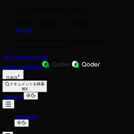
Documentation Index
Fetch the complete documentation index at:
/llms.txt
Use this file to discover all available pages
before exploring further.
Skip to main content
Qoder
home page
日本語
ドキュメントを検索
⌘K
Download
Download