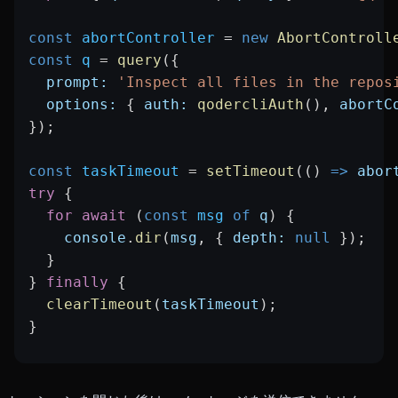
const
 abortController
 =
 new
 AbortControll
const
 q
 =
 query
({
  prompt:
 'Inspect all files in the repos
  options:
 { 
auth:
 qodercliAuth
(), 
abortC
});
const
 taskTimeout
 =
 setTimeout
(() 
=>
 abor
try
 {
  for
 await
 (
const
 msg
 of
 q
) {
    console
.
dir
(
msg
, { 
depth:
 null
 });
  }
} 
finally
 {
  clearTimeout
(
taskTimeout
);
}