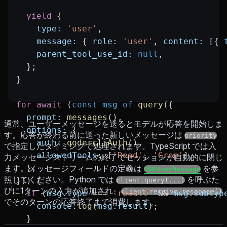
  yield
 {
    type:
 'user'
,
    message:
 { 
role:
 'user'
, 
content:
 [{ 
    parent_tool_use_id:
 null
,
  };
}
for
 await
 (
const
 msg
 of
 query
({
  prompt:
 messages
(),
通常、ユーザーメッセージを送るとモデルが応答を開始しま
  options:
 {
す。応答が終わる前に送った新しいメッセージは
priority
    auth:
 qodercliAuth
(),
で指定したタイミングで処理されます。TypeScript では入
    allowedTools:
 [
'Read'
, 
'Grep'
],
力メッセージストリームの終了でセッションが自動的に閉じ
ます。メッセージフィールドの定義は
  },
を参
SDKUserMessage
照してください。Python では
を呼ぶた
})) {
client.query(...)
びに1ターンの入力が追加され、
client.receive_response()
  if
 (
msg
.
type
 ===
 'result'
 &&
 msg
.
subtyp
でそのターンの応答終了まで消費します。
    console
.
log
(
msg
.
result
);
  }