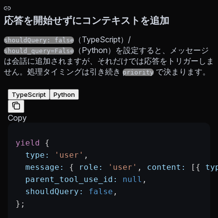
応答を開始せずにコンテキストを追加
（TypeScript）/
shouldQuery: false
（Python）を設定すると、メッセージ
should_query=False
は会話に追加されますが、それだけでは応答をトリガーしま
せん。処理タイミングは引き続き
で決まります。
priority
TypeScript
Python
Copy
yield
 {
  type:
 'user'
,
  message:
 { 
role:
 'user'
, 
content:
 [{ 
ty
  parent_tool_use_id:
 null
,
  shouldQuery:
 false
,
};