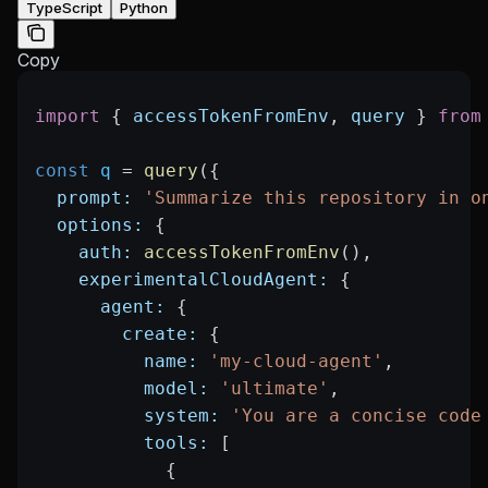
TypeScript
Python
Copy
import
 { 
accessTokenFromEnv
, 
query
 } 
from
const
 q
 =
 query
({
  prompt:
 'Summarize this repository in o
  options:
 {
    auth:
 accessTokenFromEnv
(),
    experimentalCloudAgent:
 {
      agent:
 {
        create:
 {
          name:
 'my-cloud-agent'
,
          model:
 'ultimate'
,
          system:
 'You are a concise code
          tools:
 [
            {