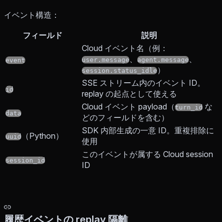
イベント構造：
フィールド
説明
Cloud イベント名（例：
、
、
user.message
agent.message
event
）
session.status_idle
SSE ストリーム内のイベント ID。
id
replay の起点として使える
Cloud イベント payload（
な
turn_id
data
どのフィールドを含む）
SDK 内部生成の一意 ID。重複排除に
（Python）
uuid
使用
このイベントが属する Cloud session
session_id
ID
履歴イベントの replay 隔離