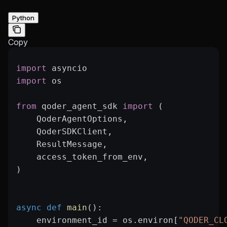
Python
Copy
import
 asyncio
import
 os
from
 qoder_agent_sdk 
import
 (
    QoderAgentOptions,
    QoderSDKClient,
    ResultMessage,
    access_token_from_env,
)
async
 def
 main
():
    environment_id 
=
 os.environ[
"QODER_CL