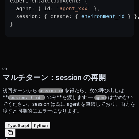
experimentalCloudAgent
: {
  agent
: { 
id
: 
'agent_xxx'
 },
  session
: { 
create
: { 
environment_id
 } }
}
マルチターン：session の再開
初回ターンから
を得たら、次の呼び出しは
session_id
**
のみ**を渡します —
は含めない
session: { id }
agent
でください。session は既に agent を束縛しており、両方を
渡すと同期的にエラーになります。
TypeScript
Python