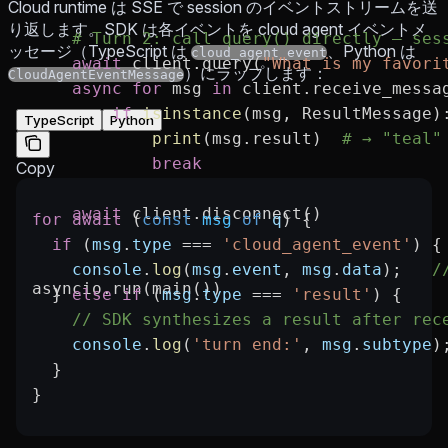
Cloud runtime は SSE で session のイベントストリームを送
り返します。SDK は各イベントを cloud agent イベントメ
    # Turn 2: call query() directly — ses
ッセージ（TypeScript は
、Python は
cloud_agent_event
    await
 client.query(
"What is my favori
）にラップします：
CloudAgentEventMessage
    async
 for
 msg 
in
 client.receive_messa
        if
 isinstance
(msg, ResultMessage)
TypeScript
Python
            print
(msg.result)  
# → "teal"
            break
Copy
    await
 client.disconnect()
for
 await
 (
const
 msg
 of
 q
) {
  if
 (
msg
.
type
 ===
 'cloud_agent_event'
) {
    console
.
log
(
msg
.
event
, 
msg
.
data
);   
/
asyncio.run(main())
  } 
else
 if
 (
msg
.
type
 ===
 'result'
) {
    // SDK synthesizes a result after rec
    console
.
log
(
'turn end:'
, 
msg
.
subtype
)
  }
}