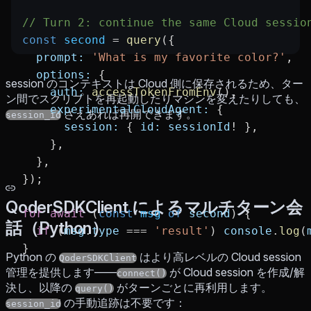
// Turn 2: continue the same Cloud sessio
const
 second
 =
 query
({
  prompt:
 'What is my favorite color?'
,
  options:
 {
session のコンテキストは Cloud 側に保存されるため、ター
    auth:
 accessTokenFromEnv
(),
ン間でスクリプトを再起動したりマシンを変えたりしても、
    experimentalCloudAgent:
 {
さえあれば再開できます。
session_id
      session:
 { 
id:
 sessionId
!
 },
    },
  },
});
QoderSDKClient によるマルチターン会
for
 await
 (
const
 msg
 of
 second
) {
話（Python）
  if
 (
msg
.
type
 ===
 'result'
) 
console
.
log
(
}
Python の
はより高レベルの Cloud session
QoderSDKClient
管理を提供します——
が Cloud session を作成/解
connect()
決し、以降の
がターンごとに再利用します。
query()
の手動追跡は不要です：
session_id