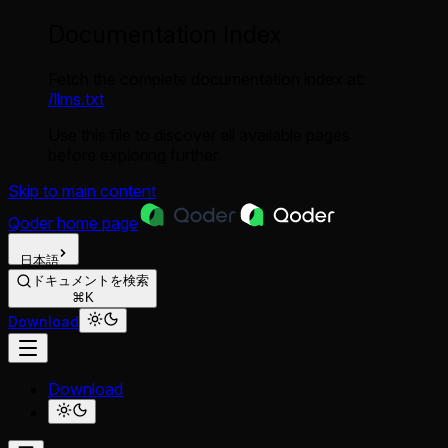
Documentation Index
Fetch the complete documentation index at:
/llms.txt
Use this file to discover all available pages
before exploring further.
Skip to main content
Qoder
home page
日本語
ドキュメントを検索
⌘K
Download
Download