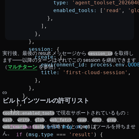
              type:
 'agent_toolset_202604
              enabled_tools:
 [
'read'
, 
'gl
            },
          ],
        },
      },
      session:
 {
実行後、最後の result メッセージから
を取得し
session_id
        create:
 {
ます——以降のターンはそれでこの session を継続できます
          environment_id:
 process
.
env
.
QOD
（
マルチターン
を参照）。
          title:
 'first-cloud-session'
,
        },
      },
    },
ビルトインツールの許可リスト
  },
});
で現在サポートされているもの：
tools[].enabled_tools
、
、
、
、
、
、
、
bash
write
glob
web_fetch
read
edit
grep
。
を省略すると agent はツールを持ちませ
for
 await
 (
const
 msg
 of
 q
) {
web_search
tools
ん。
  if
 (
msg
.
type
 ===
 'result'
) {