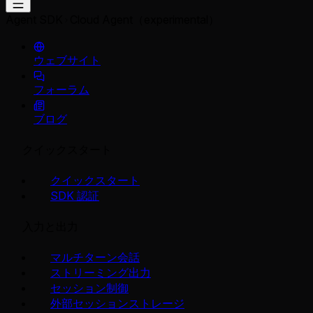
Agent SDK
Cloud Agent（experimental）
ウェブサイト
フォーラム
ブログ
クイックスタート
クイックスタート
SDK 認証
入力と出力
マルチターン会話
ストリーミング出力
セッション制御
外部セッションストレージ