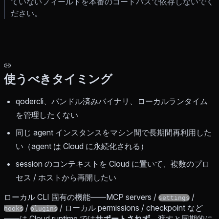
ていないフィールドを本番のコードパスで依存しないでく
ださい。
使うべきタイミング
qodercli、バンドル済みバイナリ、ローカルランタイム
を管理したくない
同じ agent インスタンスをマシン間で長期間再利用した
い（agent は Cloud に永続化される）
session のコンテキストを Cloud に置いて、複数のプロ
セス / ホストから再開したい
ローカル CLI 固有の機能——MCP servers /
/
settings
/
/ ローカル permissions / checkpoint など
hooks
plugins
——は Cloud runtime では
サポートされず
、渡すと同期的に