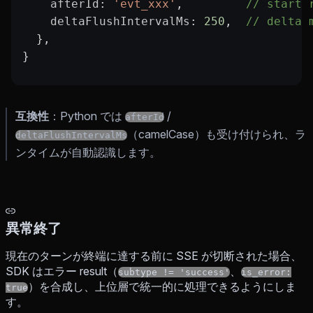
    afterId
: 
'evt_xxx'
,         
// start 
    deltaFlushIntervalMs
: 
250
,  
// delta 
  },
}
互換性
：Python では
/
afterId
（camelCase）も受け付けられ、ラ
deltaFlushIntervalMs
ンタイムが自動認識します。
異常終了
現在のターンが終端に達する前に SSE が切断された場合、
SDK はエラー result（
、
subtype != 'success'
is_error:
）を合成し、上位層で統一的に処理できるようにしま
true
す。