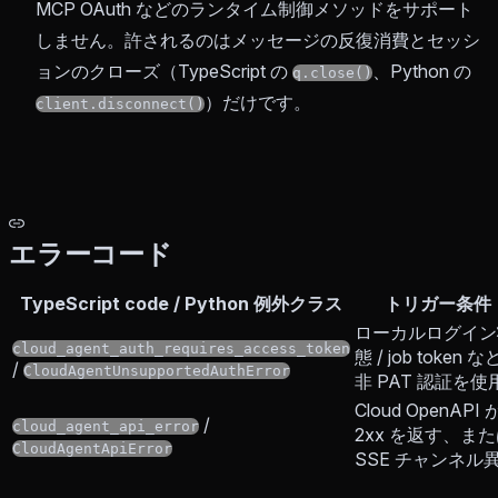
MCP OAuth などのランタイム制御メソッドをサポート
しません。許されるのはメッセージの反復消費とセッシ
ョンのクローズ（TypeScript の
、Python の
q.close()
）だけです。
client.disconnect()
エラーコード
TypeScript code / Python 例外クラス
トリガー条件
ローカルログイン
cloud_agent_auth_requires_access_token
態 / job token 
/
CloudAgentUnsupportedAuthError
非 PAT 認証を使
Cloud OpenAPI
/
cloud_agent_api_error
2xx を返す、ま
CloudAgentApiError
SSE チャンネル