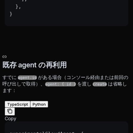
  },
}
既存 agent の再利用
すでに
がある場合（コンソール経由または前回の
agent.id
呼び出しで取得）、
を渡し
は省略し
agent: { id }
create
ます：
TypeScript
Python
Copy