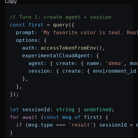
Copy
// Turn 1: create agent + session
const
 first
 =
 query
({
  prompt:
 'My favorite color is teal. Rep
  options:
 {
    auth:
 accessTokenFromEnv
(),
    experimentalCloudAgent:
 {
      agent:
 { 
create:
 { 
name:
 'demo'
, 
mo
      session:
 { 
create:
 { 
environment_id
    },
  },
});
let
 sessionId
:
 string
 |
 undefined
;
for
 await
 (
const
 msg
 of
 first
) {
  if
 (
msg
.
type
 ===
 'result'
) 
sessionId
 =
 
}