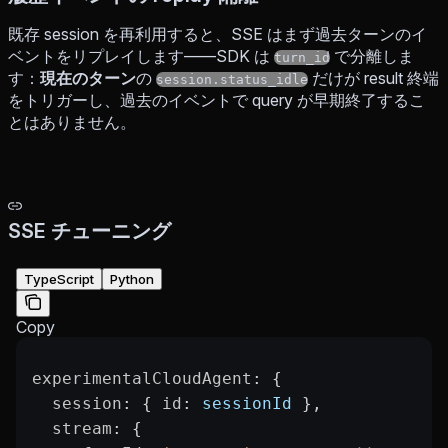
既存 session を再利用すると、SSE はまず過去ターンのイ
ベントをリプレイします——SDK は
で分離しま
turn_id
す：
現在のターン
の
だけが result 終端
session.status_idle
をトリガーし、過去のイベントで query が早期終了するこ
とはありません。
SSE チューニング
TypeScript
Python
Copy
experimentalCloudAgent
: {
  session
: { 
id
: 
sessionId
 },
  stream
: {