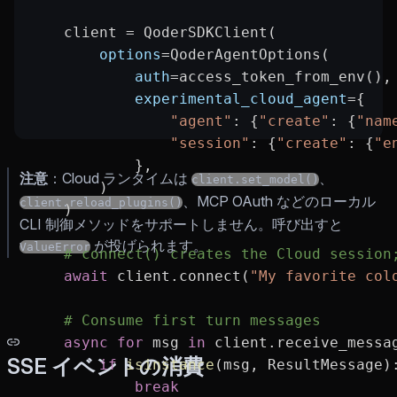
    client 
=
 QoderSDKClient(
        options
=
QoderAgentOptions(
            auth
=
access_token_from_env(),
            experimental_cloud_agent
=
{
                "agent"
: {
"create"
: {
"nam
                "session"
: {
"create"
: {
"e
            },
注意
：Cloud ランタイムは
、
client.set_model()
        )
、MCP OAuth などのローカル
client.reload_plugins()
    )
CLI 制御メソッドをサポートしません。呼び出すと
が投げられます。
ValueError
    # connect() creates the Cloud session
    await
 client.connect(
"My favorite col
    # Consume first turn messages
    async
 for
 msg 
in
 client.receive_messa
SSE イベントの消費
        if
 isinstance
(msg, ResultMessage)
            break