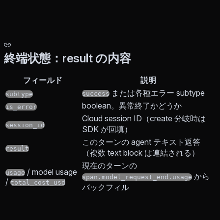
終端状態：result の内容
フィールド
説明
または各種エラー subtype
success
subtype
boolean。異常終了かどうか
is_error
Cloud session ID（create 分岐時は
session_id
SDK が回填）
このターンの agent テキスト返答
result
（複数 text block は連結される）
現在のターンの
/ model usage
usage
から
span.model_request_end.usage
/
total_cost_usd
バックフィル