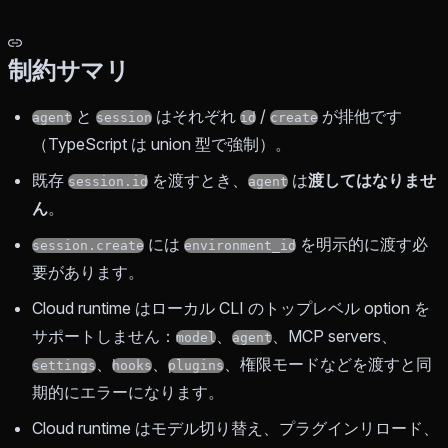
制約サマリ
と
はそれぞれ
/
が排他です
agent
session
id
create
（TypeScript は union 型で強制）。
既存
を渡すとき、
は
渡してはなりませ
session.id
agent
ん
。
には
を明示的に渡す必
session.create
environment_id
要があります。
Cloud runtime はローカル CLI のトップレベル option を
サポートしません：
、
、MCP servers、
model
agent
、
、
、権限モードなどを渡すと同
settings
hooks
plugins
期的にエラーになります。
Cloud runtime はモデル切り替え、プラグインリロード、