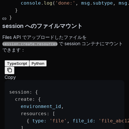
    console
.
log
(
'done:'
, 
msg
.
subtype
, 
msg
  }
}
session へのファイルマウント
Files API でアップロードしたファイルを
で session コンテナにマウント
session.create.resources
できます：
TypeScript
Python
Copy
session
: {
  create
: {
    environment_id
,
    resources
: [
      { 
type:
 'file'
, 
file_id:
 'file_abc1
    ],