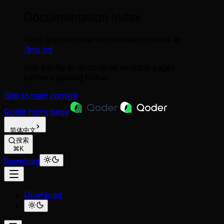
Documentation Index
Fetch the complete documentation index at:
/llms.txt
Use this file to discover all available pages
before exploring further.
Skip to main content
Qoder
home page
简体中文
搜索
⌘K
Download
Download