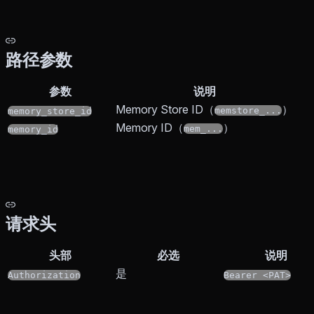
路径参数
参数
说明
Memory Store ID（
）
memstore_...
memory_store_id
Memory ID（
）
mem_...
memory_id
请求头
头部
必选
说明
是
Authorization
Bearer <PAT>