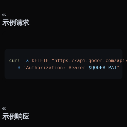
示例请求
curl
 -X
 DELETE
 "https://api.qoder.com/api
  -H
 "Authorization: Bearer 
$QODER_PAT
"
示例响应