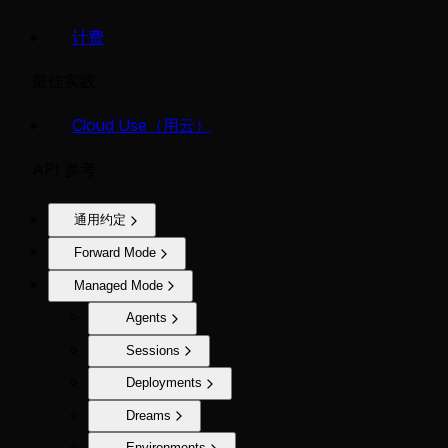
计费
最佳实践
Cloud Use（用云）
API 参考
通用约定
Forward Mode
Managed Mode
Agents
Sessions
Deployments
Dreams
Environments