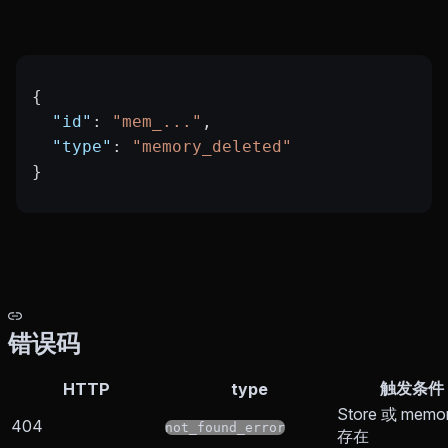
{
  "id"
: 
"mem_..."
,
  "type"
: 
"memory_deleted"
}
错误码
触发条件
HTTP
type
Store 或 memo
404
not_found_error
存在