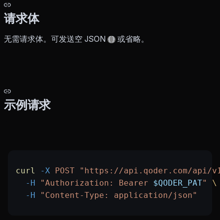
请求体
无需请求体。可发送空 JSON
或省略。
{}
示例请求
curl
 -X
 POST
 "https://api.qoder.com/api/v
  -H
 "Authorization: Bearer 
$QODER_PAT
"
 \
  -H
 "Content-Type: application/json"