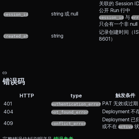
关联的 Session I
公开 Run 行中
string 或 null
session_id
与
session_id
err
只会有一个非 null
记录创建时间（IS
string
created_at
8601）
错误码
触发条件
HTTP
type
PAT 无效或过期
401
authentication_error
Deployment 
404
not_found_error
Deployment 
409
conflict_error
或不在
状
active