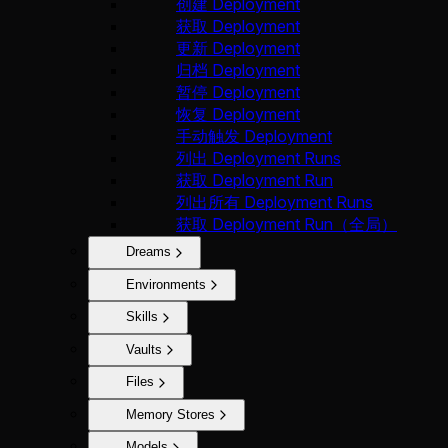
创建 Deployment
获取 Deployment
更新 Deployment
归档 Deployment
暂停 Deployment
恢复 Deployment
手动触发 Deployment
列出 Deployment Runs
获取 Deployment Run
列出所有 Deployment Runs
获取 Deployment Run（全局）
Dreams
Environments
Skills
Vaults
Files
Memory Stores
Models