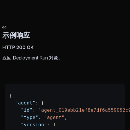
示例响应
HTTP 200 OK
返回 Deployment Run 对象。
{
  "agent"
: {
    "id"
: 
"agent_019ebb21ef8e7df6a559052c
    "type"
: 
"agent"
,
    "version"
: 
1