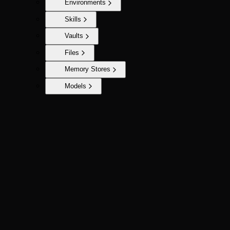
Environments
Skills
Vaults
Files
Memory Stores
Models