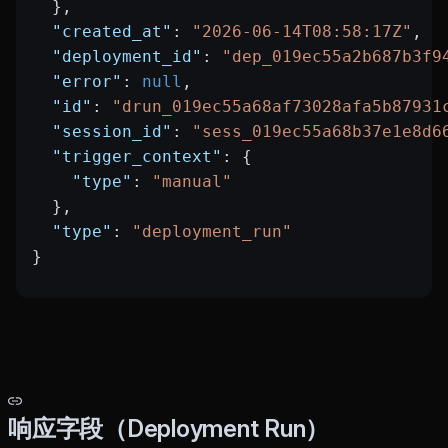
  },
  "created_at"
: 
"2026-06-14T08:58:17Z"
,
  "deployment_id"
: 
"dep_019ec55a2b687b3f9
  "error"
: 
null
,
  "id"
: 
"drun_019ec55a68af73028afa5b87931
  "session_id"
: 
"sess_019ec55a68b37e1e8d6
  "trigger_context"
: {
    "type"
: 
"manual"
  },
  "type"
: 
"deployment_run"
}
响应字段（Deployment Run）