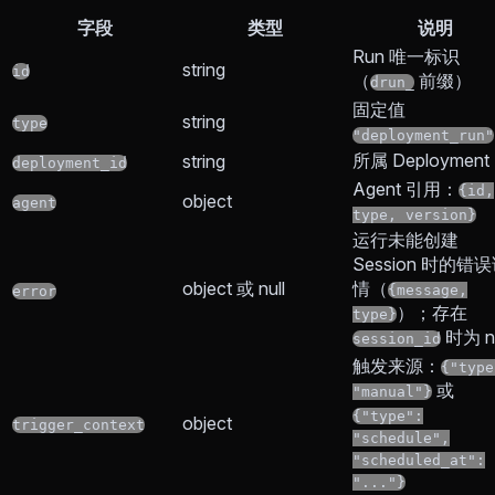
字段
类型
说明
Run 唯一标识
string
id
（
前缀）
drun_
固定值
string
type
"deployment_run"
所属 Deployment 
string
deployment_id
Agent 引用：
{id,
object
agent
type, version}
运行未能创建
Session 时的错
object 或 null
情（
{message,
error
）；存在
type}
时为 nu
session_id
触发来源：
{"type
或
"manual"}
{"type":
object
trigger_context
"schedule",
"scheduled_at":
"..."}