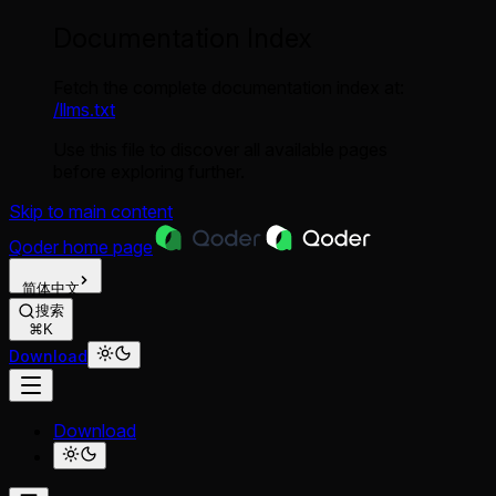
Documentation Index
Fetch the complete documentation index at:
/llms.txt
Use this file to discover all available pages
before exploring further.
Skip to main content
Qoder
home page
简体中文
搜索
⌘K
Download
Download