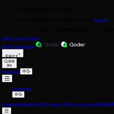
Documentation Index
Fetch the complete documentation index at:
/llms.txt
Use this file to discover all available pages before explor
Skip to main content
Qoder
home page
简体中文
搜索
⌘K
Download
Download
Desktop
JetBrains 插件
CLI
Agent SDK
Cloud Agents
移动端&