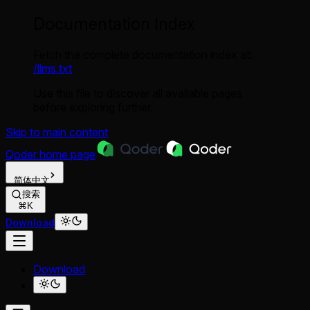
Documentation Index
Fetch the complete documentation index at:
/llms.txt
Use this file to discover all available pages
before exploring further.
Skip to main content
Qoder
home page
简体中文
搜索
⌘K
Download
Download