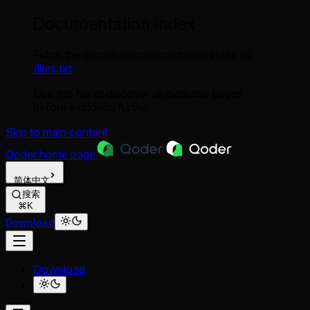
Documentation Index
Fetch the complete documentation index at:
/llms.txt
Use this file to discover all available pages
before exploring further.
Skip to main content
Qoder
home page
简体中文
搜索
⌘K
Download
Download