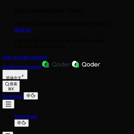
Documentation Index
Fetch the complete documentation index at:
/llms.txt
Use this file to discover all available pages
before exploring further.
Skip to main content
Qoder
home page
简体中文
搜索
⌘K
Download
Download