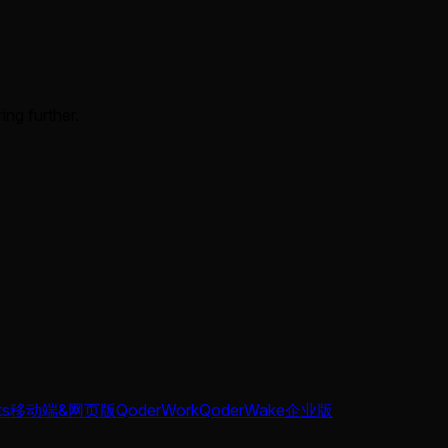
ing further.
ts
移动端&网页版
QoderWork
QoderWake
企业版