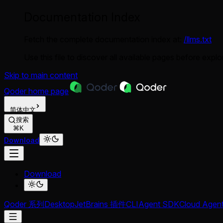
Documentation Index
Fetch the complete documentation index at:
/llms.txt
Use this file to discover all available pages before explor
Skip to main content
Qoder
home page
简体中文
搜索
⌘K
Download
Download
Qoder 系列
Desktop
JetBrains 插件
CLI
Agent SDK
Cloud Agen