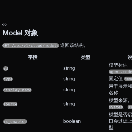
Model 对象
返回该结构。
GET /api/v1/cloud/models
字段
类型
模型标识
string
id
agent.mod
固定值
string
"mo
type
用于展示
string
display_name
名称
模型来源
string
source
、
system
u
模型是否
口会过滤
boolean
is_enabled
型