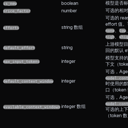
模型是否
boolean
is_new
可选的相
number
price_factor
可选的 reas
effort 
string 数组
efforts
、
none
low
、
high
xhi
上游模型
string
default_effort
回的默认 eff
模型支持
integer
max_input_tokens
下文（tok
可选，Age
model.con
integer
default_context_window
时使用的
口（token
可选，Age
model.con
integer 数组
available_context_windows
可选的上
（token 