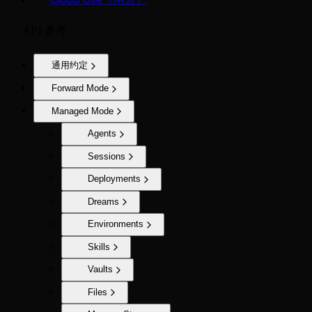
API 参考
通用约定
Forward Mode
Managed Mode
Agents
Sessions
Deployments
Dreams
Environments
Skills
Vaults
Files