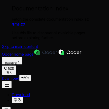
Documentation Index
Fetch the complete documentation index at:
/llms.txt
Use this file to discover all available pages
before exploring further.
Skip to main content
Qoder
home page
简体中文
搜索
⌘K
Download
Download