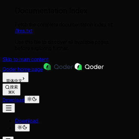
Documentation Index
Fetch the complete documentation index at:
/llms.txt
Use this file to discover all available pages
before exploring further.
Skip to main content
Qoder
home page
简体中文
搜索
⌘K
Download
Download