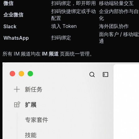
微信
扫码绑定，即开即用
移动端轻量交互
扫码快捷绑定或手动
企业内部协作与自
企业微信
配置
化
填入 Token
海外团队协作
Slack
面向客户 / 移动
扫码绑定
WhatsApp
通
所有 IM 频道均在
IM 频道
页面统一管理。