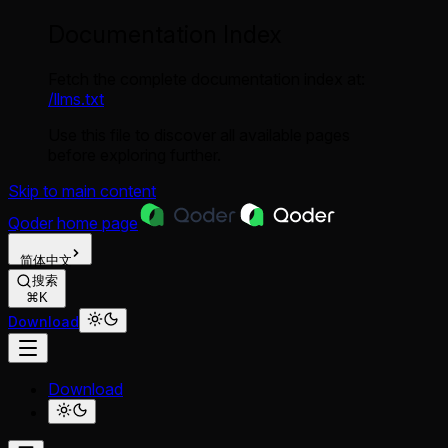
Documentation Index
Fetch the complete documentation index at:
/llms.txt
Use this file to discover all available pages
before exploring further.
Skip to main content
Qoder
home page
简体中文
搜索
⌘K
Download
Download