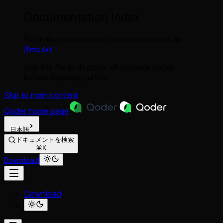
Documentation Index
Fetch the complete documentation index at:
/llms.txt
Use this file to discover all available pages
before exploring further.
Skip to main content
Qoder
home page
日本語
ドキュメントを検索
⌘K
Download
Download