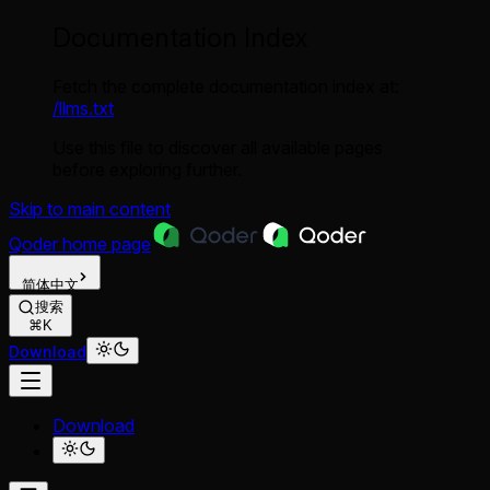
Documentation Index
Fetch the complete documentation index at:
/llms.txt
Use this file to discover all available pages
before exploring further.
Skip to main content
Qoder
home page
简体中文
搜索
⌘K
Download
Download