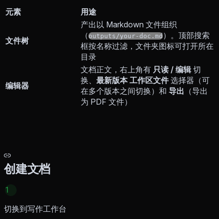
元素
用途
产出以 Markdown 文件组织
（
）。顶部搜索
outputs/your-doc.md
文件树
框按名称过滤，文件夹图标可打开所在
目录
文档正文，右上角有
只读 / 编辑
切
换、
最新版本 工作区文件
选择器（可
编辑器
在多个版本之间切换）和
导出
（导出
为 PDF 文件）
创建文档
1
切换到写作工作台