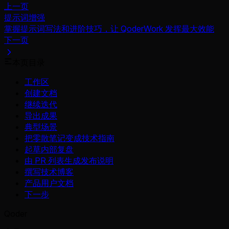
上一页
提示词增强
掌握提示词写法和进阶技巧，让 QoderWork 发挥最大效能
下一页
本页目录
工作区
创建文档
继续迭代
导出成果
典型场景
把零散笔记变成技术指南
起草内部复盘
由 PR 列表生成发布说明
撰写技术博客
产品用户文档
下一步
Qoder