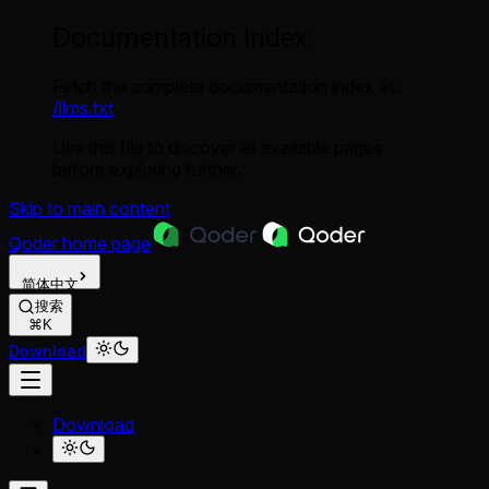
Documentation Index
Fetch the complete documentation index at:
/llms.txt
Use this file to discover all available pages
before exploring further.
Skip to main content
Qoder
home page
简体中文
搜索
⌘K
Download
Download