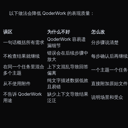
以下做法会降低 QoderWork 的表现质量：
误区
为什么不好
怎么改
QoderWork 容易遗
一句话概括所有需求
分步骤说清楚
漏细节
错误会在后续步骤中
不检查结果就继续
每步确认后再继续
放大
在同一个任务里混合
上下文混乱导致回答
一个主题一个任务
多个主题
偏离
纯文字描述数据低效
从不使用附件
直接附加原始文件
且易错
不告诉 QoderWork
缺少上下文导致结果
说明场景和受众
用途
泛泛