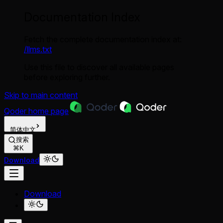
Documentation Index
Fetch the complete documentation index at:
/llms.txt
Use this file to discover all available pages
before exploring further.
Skip to main content
Qoder
home page
简体中文
搜索
⌘K
Download
Download