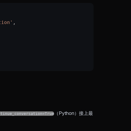
tion'
,
（Python）接上最
ntinue_conversation=True