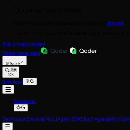
Documentation Index
Fetch the complete documentation index at:
/llms.txt
Use this file to discover all available pages before explor
Skip to main content
Qoder
home page
简体中文
搜索
⌘K
Download
Download
Desktop
JetBrains 插件
CLI
Agent SDK
Cloud Agents
移动端&