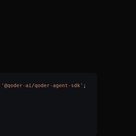
 '@qoder-ai/qoder-agent-sdk'
;
,