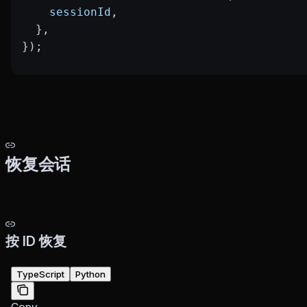
    sessionId
,
  },
});
恢复会话
按 ID 恢复
TypeScript
Python
Copy