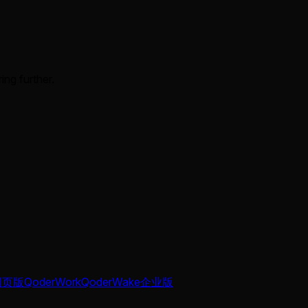
ing further.
网页版
QoderWork
QoderWake
企业版