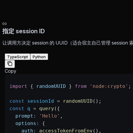
指定 session ID
让调用方决定 session 的 UUID（适合宿主自己管理 session
TypeScript
Python
Copy
import
 { 
randomUUID
 } 
from
 'node:crypto'
;
const
 sessionId
 =
 randomUUID
();
const
 q
 =
 query
({
  prompt:
 'Hello'
,
  options:
 {
    auth:
 accessTokenFromEnv
(),