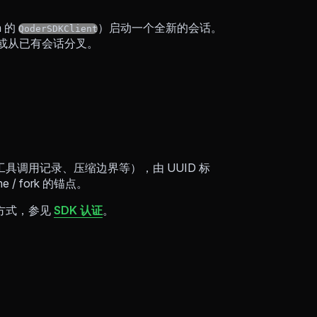
n 的
）启动一个全新的会话。
QoderSDKClient
话、或从已有会话分叉。
、工具调用记录、压缩边界等），由 UUID 标
 / fork 的锚点。
方式，参见
SDK 认证
。