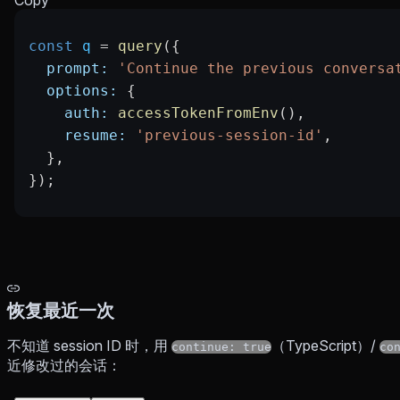
const
 q
 =
 query
({
  prompt:
 'Continue the previous conversa
  options:
 {
    auth:
 accessTokenFromEnv
(),
    resume:
 'previous-session-id'
,
  },
});
恢复最近一次
不知道 session ID 时，用
（TypeScript）/
continue: true
co
近修改过的会话：