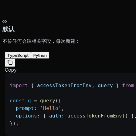
默认
不传任何会话相关字段，每次新建：
TypeScript
Python
Copy
import
 { 
accessTokenFromEnv
, 
query
 } 
from
const
 q
 =
 query
({
  prompt:
 'Hello'
,
  options:
 { 
auth:
 accessTokenFromEnv
() }
});