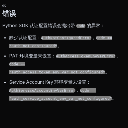
错误
Python SDK 认证配置错误会抛出带
的异常：
code
缺少认证配置：
，
AuthNotConfiguredError
code ==
。
"auth_not_configured"
PAT 环境变量未设置：
，
AuthAccessTokenEnvVarError
code ==
。
"auth_access_token_env_var_not_configured"
Service Account Key 环境变量未设置：
，
AuthServiceAccountEnvVarError
code ==
。
"auth_service_account_env_var_not_configured"