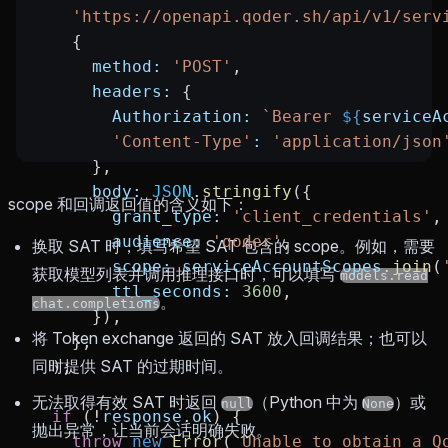
    'https://openapi.qoder.sh/api/v1/serv
    {
      method:
 'POST'
,
      headers:
 {
        Authorization:
 `Bearer 
${
serviceA
        'Content-Type'
:
 'application/json
      },
      body:
 JSON
.
stringify
({
scope 和回调返回值的含义如下：
        grant_type:
 'client_credentials'
,
        audience:
 'qoder'
,
换取 SAT 时，填写希望 SAT 包含的 scope。例如，需要
        scope:
 serviceAccountScopes
.
join
(
获取模型列表并调用推理接口时，可以填写
models.read
        ttl_seconds:
 3600
,
。
chat.completions
      }),
将 Token exchange 返回的 SAT 放入回调结果；也可以
    },
同时提供 SAT 的过期时间。
  );
无法取得有效 SAT 时返回
（Python 中为
）或
null
None
  if
 (
!
response
.
ok
) {
抛出异常，让当前会话明确失败。
    throw
 new
 Error
(
`Unable to obtain a Q