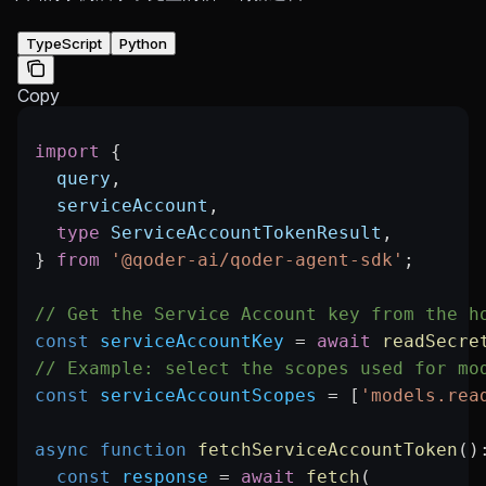
TypeScript
Python
Copy
import
 {
  query
,
  serviceAccount
,
  type
 ServiceAccountTokenResult
,
} 
from
 '@qoder-ai/qoder-agent-sdk'
;
// Get the Service Account key from the h
const
 serviceAccountKey
 =
 await
 readSecre
// Example: select the scopes used for mo
const
 serviceAccountScopes
 =
 [
'models.rea
async
 function
 fetchServiceAccountToken
()
  const
 response
 =
 await
 fetch
(