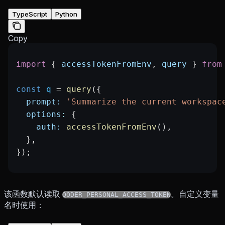
TypeScript
Python
Copy
import
 { 
accessTokenFromEnv
, 
query
 } 
from
const
 q
 =
 query
({
  prompt:
 'Summarize the current workspac
  options:
 {
    auth:
 accessTokenFromEnv
(),
  },
});
该函数默认读取
。自定义变量
QODER_PERSONAL_ACCESS_TOKEN
名时使用：