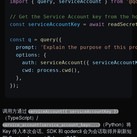
import
 { 
query
, 
serviceAccount
 } 
from
 '@q
// Get the Service Account key from the h
const
 serviceAccountKey
 =
 await
 readSecre
const
 q
 =
 query
({
  prompt:
 'Explain the purpose of this pr
  options:
 {
    auth:
 serviceAccount
({ 
serviceAccount
    cwd:
 process
.
cwd
(),
  },
});
调用方通过
serviceAccount({ serviceAccountKey })
（TypeScript）/
（Python）将
service_account(service_account_key=...)
Key 传入本次会话。SDK 和 qodercli 会为会话取得并刷新短