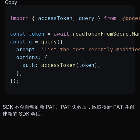
Copy
import
 { 
accessToken
, 
query
 } 
from
 '@qode
const
 token
 =
 await
 readTokenFromSecretMa
const
 q
 =
 query
({
  prompt:
 'List the most recently modifie
  options:
 {
    auth:
 accessToken
(
token
),
  },
});
SDK 不会自动刷新 PAT。PAT 失效后，应取得新 PAT 并创
建新的 SDK 会话。