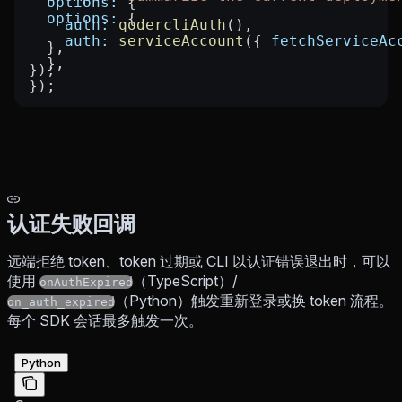
  options:
 {
  options:
 {
    auth:
 qodercliAuth
(),
    auth:
 serviceAccount
({ 
fetchServiceAc
  },
  },
});
});
认证失败回调
远端拒绝 token、token 过期或 CLI 以认证错误退出时，可以
使用
（TypeScript）/
onAuthExpired
（Python）触发重新登录或换 token 流程。
on_auth_expired
每个 SDK 会话最多触发一次。
Python