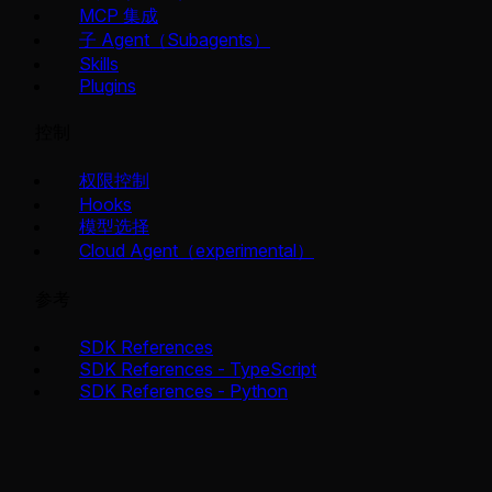
MCP 集成
子 Agent（Subagents）
Skills
Plugins
控制
权限控制
Hooks
模型选择
Cloud Agent（experimental）
参考
SDK References
SDK References - TypeScript
SDK References - Python