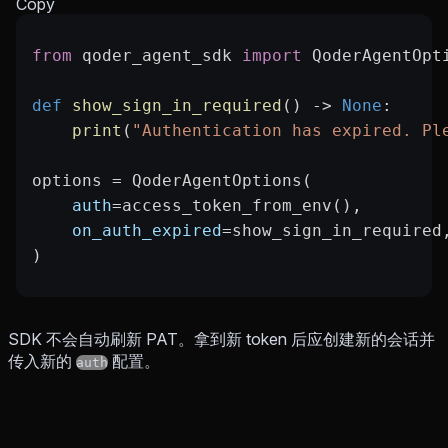
Copy
from
 qoder_agent_sdk 
import
 QoderAgentOpt
def
 show_sign_in_required
() -> 
None
:
    print
(
"Authentication has expired. Pl
options 
=
 QoderAgentOptions(
    auth
=
access_token_from_env(),
    on_auth_expired
=
show_sign_in_required
)
SDK 不会自动刷新 PAT。拿到新 token 后应创建新的会话并
传入新的
配置。
auth