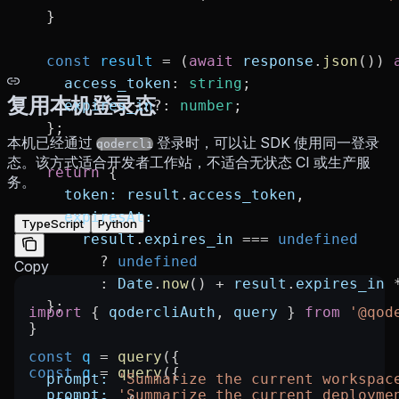
  }
  const
 result
 =
 (
await
 response
.
json
()) 
    access_token
:
 string
;
复用本机登录态
    expires_in
?:
 number
;
  };
本机已经通过
登录时，可以让 SDK 使用同一登录
qodercli
态。该方式适合开发者工作站，不适合无状态 CI 或生产服
  return
 {
务。
    token:
 result
.
access_token
,
    expiresAt:
TypeScript
Python
      result
.
expires_in
 ===
 undefined
        ?
 undefined
Copy
        :
 Date
.
now
() 
+
 result
.
expires_in
 
  };
import
 { 
qodercliAuth
, 
query
 } 
from
 '@qod
}
const
 q
 =
 query
({
const
 q
 =
 query
({
  prompt:
 'Summarize the current workspac
  prompt:
 'Summarize the current deployme