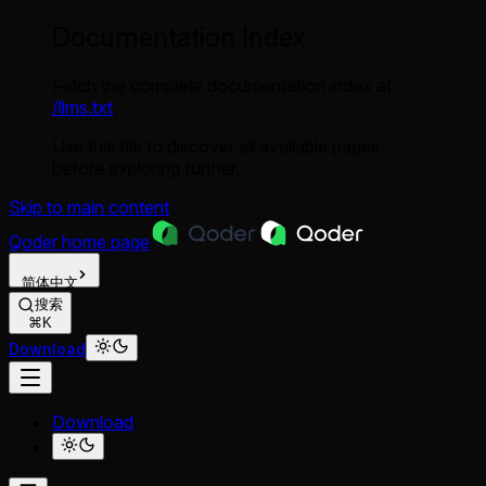
Documentation Index
Fetch the complete documentation index at:
/llms.txt
Use this file to discover all available pages
before exploring further.
Skip to main content
Qoder
home page
简体中文
搜索
⌘K
Download
Download