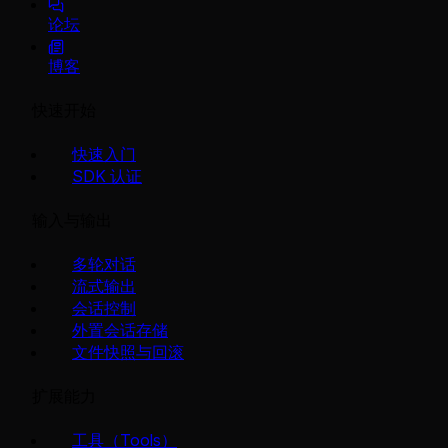
论坛
博客
快速开始
快速入门
SDK 认证
输入与输出
多轮对话
流式输出
会话控制
外置会话存储
文件快照与回滚
扩展能力
工具（Tools）