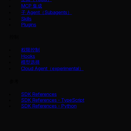
MCP 集成
子 Agent（Subagents）
Skills
Plugins
控制
权限控制
Hooks
模型选择
Cloud Agent（experimental）
参考
SDK References
SDK References - TypeScript
SDK References - Python