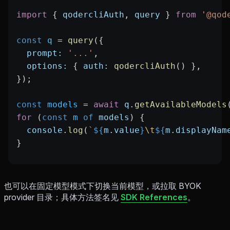
import
 { 
qodercliAuth
, 
query
 } 
from
 '@qod
const
 q
 =
 query
({
  prompt:
 '...'
,
  options:
 { 
auth:
 qodercliAuth
() },
});
const
 models
 =
 await
 q
.
getAvailableModels
for
 (
const
 m
 of
 models
) {
  console
.
log
(
`
${
m
.
value
}
\t
${
m
.
displayNam
}
也可以在固定模型模式下切换当前模型，或拉取 BYOK
provider 目录；具体方法签名见
SDK References
。