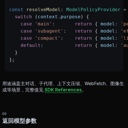
const
 resolveModel
:
 ModelPolicyProvider
 =
  switch
 (
context
.
purpose
) {
    case
 'main'
:       
return
 { 
model:
 'p
    case
 'subagent'
:   
return
 { 
model:
 'e
    case
 'compact'
:    
return
 { 
model:
 'l
    default
:           
return
 { 
model:
 'a
  }
};
用途涵盖主对话、子代理、上下文压缩、WebFetch、图像生
成等场景，完整值见
SDK References
。
返回模型参数