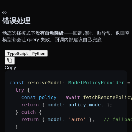
错误处理
动态选择模式下
没有自动降级
——回调超时、抛异常、返回空
模型都会让 query 失败。回调内部建议自己兜底：
TypeScript
Python
Copy
const
 resolveModel
:
 ModelPolicyProvider
 =
  try
 {
    const
 policy
 =
 await
 fetchRemotePolic
    return
 { 
model:
 policy
.
model
 };
  } 
catch
 {
    return
 { 
model:
 'auto'
 };   
// fallba
  }