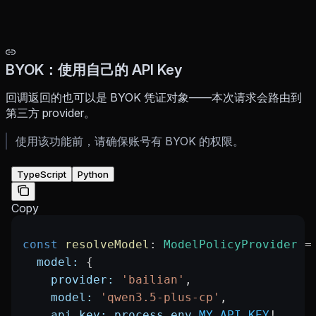
BYOK：使用自己的 API Key
回调返回的也可以是 BYOK 凭证对象——本次请求会路由到
第三方 provider。
使用该功能前，请确保账号有 BYOK 的权限。
TypeScript
Python
Copy
const
 resolveModel
:
 ModelPolicyProvider
 =
  model:
 {
    provider:
 'bailian'
,
    model:
 'qwen3.5-plus-cp'
,
    api_key:
 process
.
env
.
MY_API_KEY
!
,