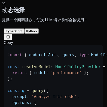
动态选择
提供一个回调函数，每次 LLM 请求前都会被调用：
TypeScript
Python
Copy
import
 { 
qodercliAuth
, 
query
, 
type
 ModelP
const
 resolveModel
:
 ModelPolicyProvider
 =
  return
 { 
model:
 'performance'
 };
};
const
 q
 =
 query
({
  prompt:
 'Analyze this code'
,
  options:
 {