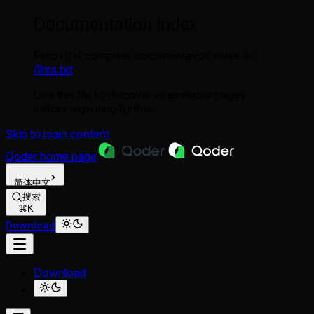
Documentation Index
Fetch the complete documentation index at:
/llms.txt
Use this file to discover all available pages
before exploring further.
Skip to main content
Qoder
home page
简体中文
搜索
⌘K
Download
Download