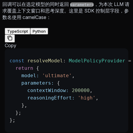
回调可以在选定模型的同时返回
，为本次 LLM 请
parameters
求覆盖上下文窗口和思考深度。这里是 SDK 控制层字段，参
数名使用 camelCase：
TypeScript
Python
Copy
const
 resolveModel
:
 ModelPolicyProvider
 =
  return
 {
    model:
 'ultimate'
,
    parameters:
 {
      contextWindow:
 200000
,
      reasoningEffort:
 'high'
,
    },
  };
};