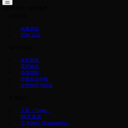
Agent SDK
模型选择
快速开始
快速开始
SDK 认证
输入与输出
多轮对话
流式输出
会话控制
外置会话存储
文件快照与回滚
扩展能力
工具（Tools）
MCP 集成
子 Agent（Subagents）