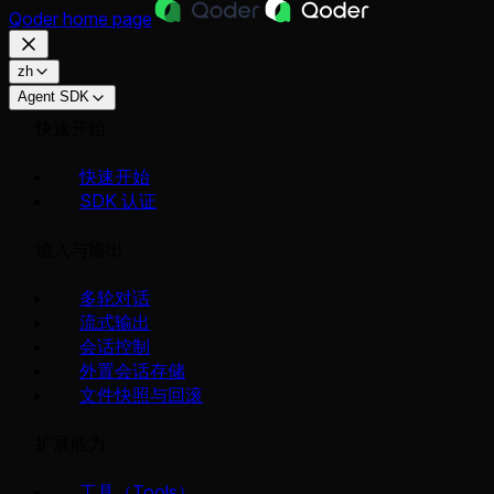
Qoder
home page
zh
Agent SDK
快速开始
快速开始
SDK 认证
输入与输出
多轮对话
流式输出
会话控制
外置会话存储
文件快照与回滚
扩展能力
工具（Tools）