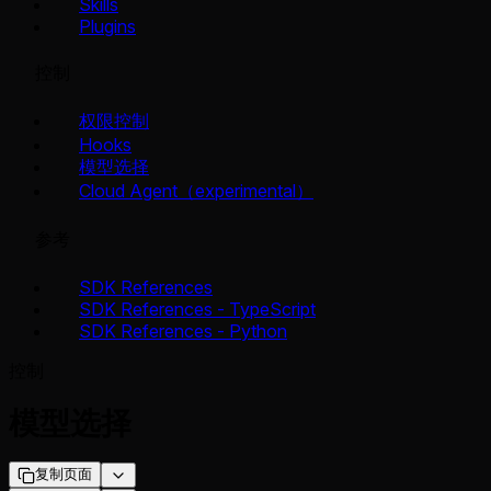
Skills
Plugins
控制
权限控制
Hooks
模型选择
Cloud Agent（experimental）
参考
SDK References
SDK References - TypeScript
SDK References - Python
控制
模型选择
复制页面