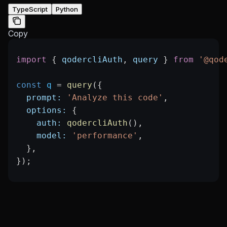
TypeScript
Python
Copy
import
 { 
qodercliAuth
, 
query
 } 
from
 '@qod
const
 q
 =
 query
({
  prompt:
 'Analyze this code'
,
  options:
 {
    auth:
 qodercliAuth
(),
    model:
 'performance'
,
  },
});