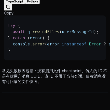
TypeScript
Python
Copy
try
 {
  await
 q
.
rewindFiles
(
userMessageId
);
} 
catch
 (
error
) {
  console
.
error
(
error
 instanceof
 Error
 ?
 
}
常见失败原因包括：没有启用文件 checkpoint、传入的 ID 不
是有效用户消息 UUID、该 ID 不属于当前会话、目标消息没
有可回滚的文件快照。