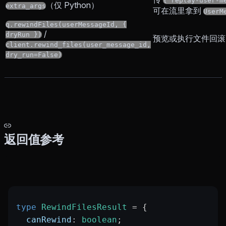
{"replay-user-m
（仅 Python）
extra_args
可在流里拿到
UserM
q.rewindFiles(userMessageId, {
/
dryRun })
预览或执行文件回滚
client.rewind_files(user_message_id,
dry_run=False)
返回值参考
type
 RewindFilesResult
 =
 {
  canRewind
:
 boolean
;