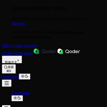
Documentation Index
Fetch the complete documentation index at:
/llms.txt
Use this file to discover all available pages
before exploring further.
Skip to main content
Qoder
home page
简体中文
搜索
⌘K
Download
Download