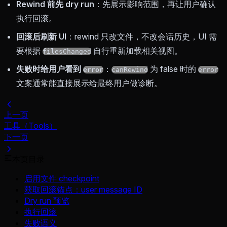
Rewind 前先 dry run
：先展示影响范围，再让用户确认
执行回滚。
回滚后刷新 UI
：rewind 只改文件，不改会话历史，UI 需
要根据
自行重新加载相关视图。
filesChanged
失败时给用户看到
：
为 false 时的
error
canRewind
error
文案通常能直接展示给最终用户做诊断。
上一页
工具（Tools）
下一页
本页目录
启用文件 checkpoint
获取回滚锚点：user message ID
Dry run 预览
执行回滚
失败语义