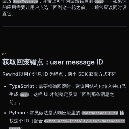
回放
，并带上可作为回滚锚点的
——如果你
UserMessage
uuid
的应用需要让用户点选「回到这一轮之前」，通常应该同时设
置它。
获取回滚锚点：user message ID
Rewind 以用户消息 ID 为锚点，两个 SDK 获取方式不同：
TypeScript
：需要精确回滚时，建议用结构化输入并自己
生成
，这样 UI 才能稳定反查「回到那条消息之
uuid
前」。
Python
：常见做法是从响应流里的
捕
UserMessage.uuid
获这个 ID（配合
extra_args={"replay-user-messages":
）。