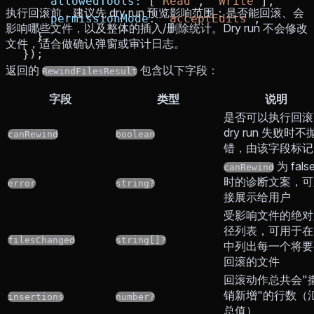
    allowedTools:
 [
'Read'
, 
'Write'
],
执行回滚前，建议先 dry run 预览影响范围：是否能回滚、会
    permissionMode:
 'acceptEdits'
,
影响哪些文件，以及整体的插入/删除统计。Dry run 不会修改
  },
文件，适合做确认弹窗或审计日志。
});
返回的
包含以下字段：
RewindFilesResult
字段
类型
说明
是否可以执行回滚
dry run 失败时不
canRewind
boolean
错，由该字段标记
为 fals
canRewind
时的诊断文案，可
error
string?
接展示给用户
受影响文件的绝对
径列表，可用于在 
filesChanged
string[]?
中列出每一个将要
回滚的文件
回滚动作总共会"
销新增"的行数（
insertions
number?
总值）