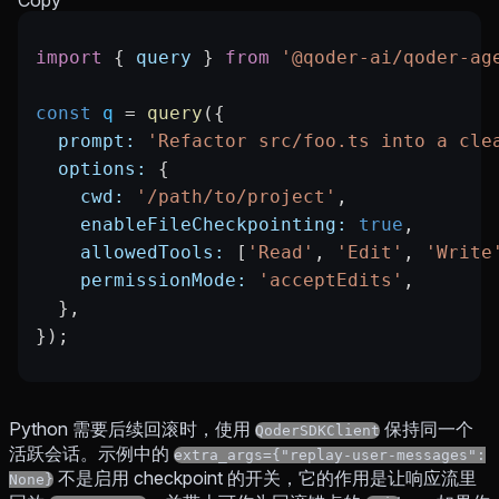
Copy
import
 { 
query
 } 
from
 '@qoder-ai/qoder-ag
const
 q
 =
 query
({
  prompt:
 'Refactor src/foo.ts into a cle
  options:
 {
    cwd:
 '/path/to/project'
,
    enableFileCheckpointing:
 true
,
    allowedTools:
 [
'Read'
, 
'Edit'
, 
'Write
    permissionMode:
 'acceptEdits'
,
  },
});
Python 需要后续回滚时，使用
保持同一个
QoderSDKClient
活跃会话。示例中的
extra_args={"replay-user-messages":
不是启用 checkpoint 的开关，它的作用是让响应流里
None}