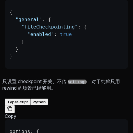
{
  "general"
: {
    "fileCheckpointing"
: {
      "enabled"
: 
true
    }
  }
}
只设置 checkpoint 开关、不传
，对于纯粹只用
settings
rewind 的场景已经够用。
TypeScript
Python
Copy
options
: {