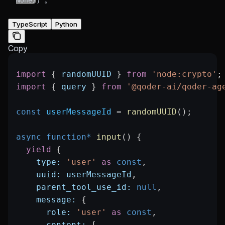
None}
TypeScript
Python
Copy
import
 { 
randomUUID
 } 
from
 'node:crypto'
;
import
 { 
query
 } 
from
 '@qoder-ai/qoder-ag
const
 userMessageId
 =
 randomUUID
();
async
 function*
 input
() {
  yield
 {
    type:
 'user'
 as
 const
,
    uuid:
 userMessageId
,
    parent_tool_use_id:
 null
,
    message:
 {
      role:
 'user'
 as
 const
,
      content:
 [