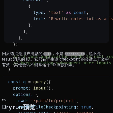
        {
          type:
 'text'
 as
 const
,
          text:
 'Rewrite notes.txt as a t
        },
      ],
    },
  };
回滚锚点是用户消息的
，不是
，也不是
uuid
session_id
  // If your application needs to call re
result 消息的 ID。它只在产生该 checkpoint 的会话上下文中
  // keep yielding subsequent user inputs
有效；其他会话不能拿这个 ID 直接回滚。
}
const
 q
 =
 query
({
  prompt:
 input
(),
  options:
 {
    cwd:
 '/path/to/project'
,
Dry run 预览
    enableFileCheckpointing:
 true
,