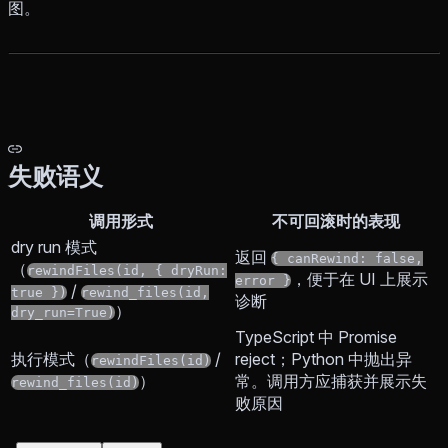
图。
失败语义
调用形式
不可回滚时的表现
dry run 模式
返回
{ canRewind: false,
（
rewindFiles(id, { dryRun:
，便于在 UI 上展示
error }
/
true })
rewind_files(id,
诊断
）
dry_run=True)
TypeScript 中 Promise
执行模式（
/
reject；Python 中抛出异
rewindFiles(id)
）
常。调用方应捕获并展示失
rewind_files(id)
败原因