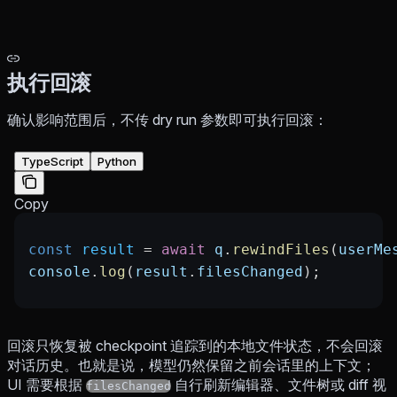
执行回滚
确认影响范围后，不传 dry run 参数即可执行回滚：
TypeScript
Python
Copy
const
 result
 =
 await
 q
.
rewindFiles
(
userMe
console
.
log
(
result
.
filesChanged
);
回滚只恢复被 checkpoint 追踪到的本地文件状态，不会回滚
对话历史。也就是说，模型仍然保留之前会话里的上下文；
UI 需要根据
自行刷新编辑器、文件树或 diff 视
filesChanged