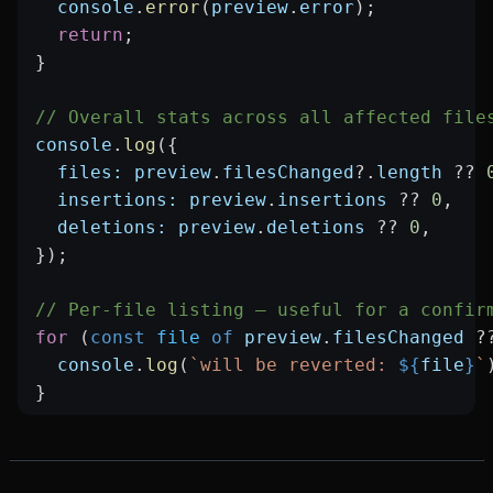
  console
.
error
(
preview
.
error
);
  return
;
}
// Overall stats across all affected file
console
.
log
({
  files:
 preview
.
filesChanged
?.
length
 ??
 
  insertions:
 preview
.
insertions
 ??
 0
,
  deletions:
 preview
.
deletions
 ??
 0
,
});
// Per-file listing — useful for a confir
for
 (
const
 file
 of
 preview
.
filesChanged
 ?
  console
.
log
(
`will be reverted: 
${
file
}
`
}