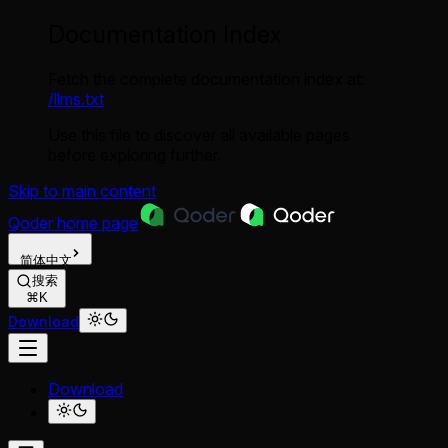
Documentation Index
Fetch the complete documentation index at:
/llms.txt
Use this file to discover all available pages
before exploring further.
Skip to main content
Qoder
home page
简体中文
搜索
⌘K
Download
Download