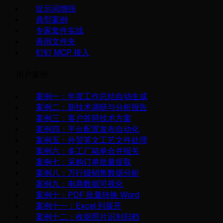
提示词增强
典型案例
专家套件实战
善用文件夹
钉钉 MCP 接入
用户案例
案例一：年度工作总结自动生成
案例二：新技术调研与分析报告
案例三：客户答辩技术方案
案例四：平台配置发布自动化
案例五：外贸英文工艺文件处理
案例六：多工厂箱单合并报关
案例七：采购订单批量提取
案例八：万行级销售数据分析
案例九：电商数据可视化
案例十：PDF 批量转换 Word
案例十一：Excel 列展开
案例十二：收据照片识别归档