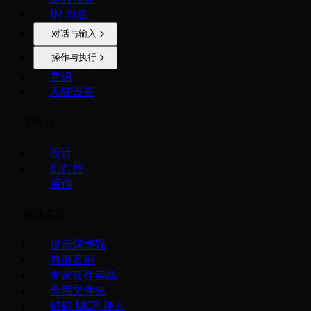
IM 频道
对话与输入
操作与执行
意识
系统设置
工作台
设计
幻灯片
写作
最佳实践
提示词增强
典型案例
专家套件实战
善用文件夹
钉钉 MCP 接入