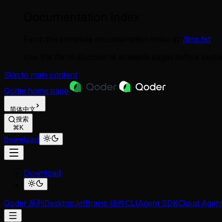
Documentation Index
Fetch the complete documentation index at:
/llms.txt
Use this file to discover all available pages before explor
Skip to main content
Qoder
home page
简体中文
搜索
⌘K
Download
Download
Qoder 系列
Desktop
JetBrains 插件
CLI
Agent SDK
Cloud Agen