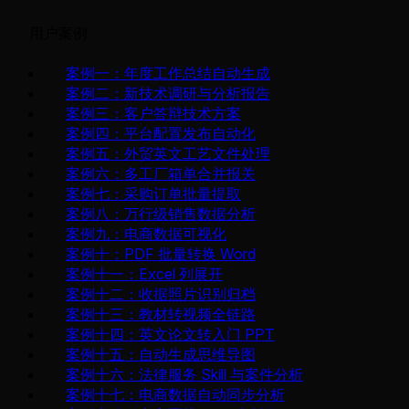
用户案例
案例一：年度工作总结自动生成
案例二：新技术调研与分析报告
案例三：客户答辩技术方案
案例四：平台配置发布自动化
案例五：外贸英文工艺文件处理
案例六：多工厂箱单合并报关
案例七：采购订单批量提取
案例八：万行级销售数据分析
案例九：电商数据可视化
案例十：PDF 批量转换 Word
案例十一：Excel 列展开
案例十二：收据照片识别归档
案例十三：教材转视频全链路
案例十四：英文论文转入门 PPT
案例十五：自动生成思维导图
案例十六：法律服务 Skill 与案件分析
案例十七：电商数据自动同步分析