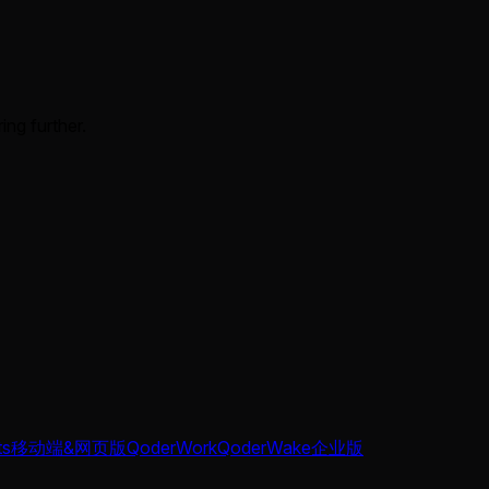
ing further.
ts
移动端&网页版
QoderWork
QoderWake
企业版