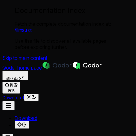
Documentation Index
Fetch the complete documentation index at:
/llms.txt
Use this file to discover all available pages
before exploring further.
Skip to main content
Qoder
home page
简体中文
搜索
⌘K
Download
Download