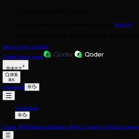
Documentation Index
Fetch the complete documentation index at:
/llms.txt
Use this file to discover all available pages before explor
Skip to main content
Qoder
home page
简体中文
搜索
⌘K
Download
Download
Qoder 系列
Desktop
JetBrains 插件
CLI
Agent SDK
Cloud Agen