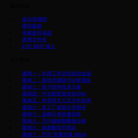
最佳实践
提示词增强
典型案例
专家套件实战
善用文件夹
钉钉 MCP 接入
用户案例
案例一：年度工作总结自动生成
案例二：新技术调研与分析报告
案例三：客户答辩技术方案
案例四：平台配置发布自动化
案例五：外贸英文工艺文件处理
案例六：多工厂箱单合并报关
案例七：采购订单批量提取
案例八：万行级销售数据分析
案例九：电商数据可视化
案例十：PDF 批量转换 Word