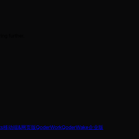
ing further.
ts
移动端&网页版
QoderWork
QoderWake
企业版