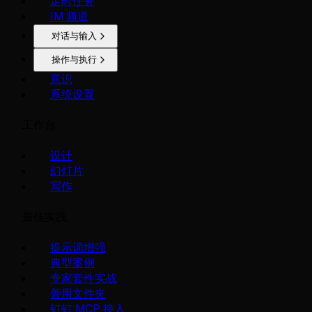
定时任务
IM 频道
对话与输入
操作与执行
意识
系统设置
工作台
设计
幻灯片
写作
最佳实践
提示词增强
典型案例
专家套件实战
善用文件夹
钉钉 MCP 接入