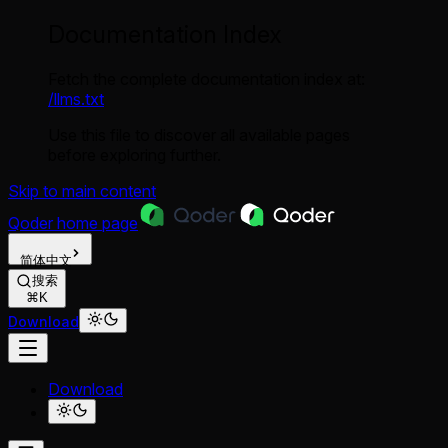
Documentation Index
Fetch the complete documentation index at:
/llms.txt
Use this file to discover all available pages
before exploring further.
Skip to main content
Qoder
home page
简体中文
搜索
⌘K
Download
Download