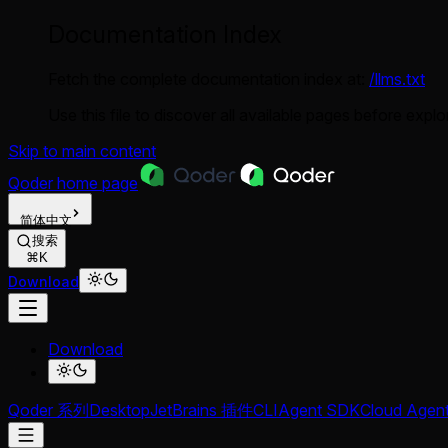
Documentation Index
Fetch the complete documentation index at:
/llms.txt
Use this file to discover all available pages before explor
Skip to main content
Qoder
home page
简体中文
搜索
⌘K
Download
Download
Qoder 系列
Desktop
JetBrains 插件
CLI
Agent SDK
Cloud Agen