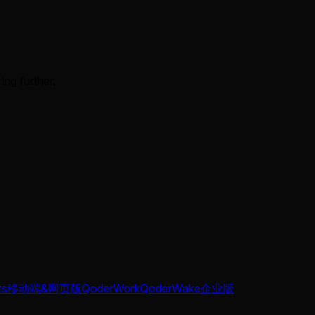
ing further.
ts
移动端&网页版
QoderWork
QoderWake
企业版