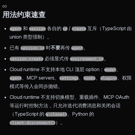
用法约束速查
和
各自的
/
互斥（TypeScript 由
agent
session
id
create
union 类型强制）。
已有
时
不要
再传
。
session.id
agent
必须显式传
。
session.create
environment_id
Cloud runtime 不支持本地 CLI 顶层 option：
、
model
、MCP servers、
、
、
、权限
agent
settings
hooks
plugins
模式等传入会同步抛错。
Cloud runtime 不支持切换模型、重载插件、MCP OAuth
等运行时控制方法，只允许迭代消费消息和关闭会话
（TypeScript 的
、Python 的
q.close()
）。
client.disconnect()