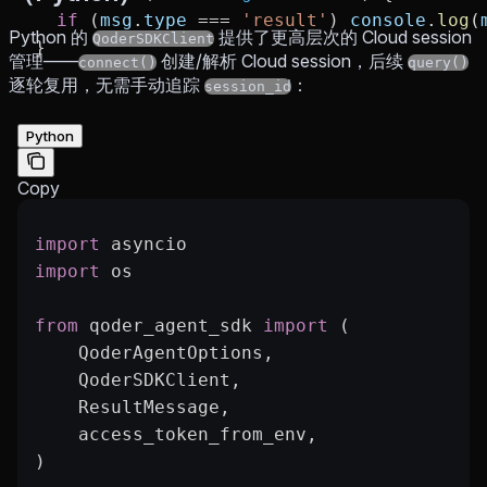
  if
 (
msg
.
type
 ===
 'result'
) 
console
.
log
(
Python 的
提供了更高层次的 Cloud session
QoderSDKClient
}
管理——
创建/解析 Cloud session，后续
connect()
query()
逐轮复用，无需手动追踪
：
session_id
Python
Copy
import
 asyncio
import
 os
from
 qoder_agent_sdk 
import
 (
    QoderAgentOptions,
    QoderSDKClient,
    ResultMessage,
    access_token_from_env,
)