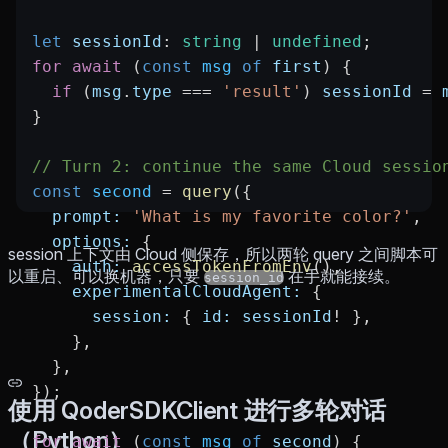
let
 sessionId
:
 string
 |
 undefined
;
for
 await
 (
const
 msg
 of
 first
) {
  if
 (
msg
.
type
 ===
 'result'
) 
sessionId
 =
 
}
// Turn 2: continue the same Cloud sessio
const
 second
 =
 query
({
  prompt:
 'What is my favorite color?'
,
  options:
 {
session 上下文由 Cloud 侧保存，所以两轮 query 之间脚本可
    auth:
 accessTokenFromEnv
(),
以重启、可以换机器，只要
在手就能接续。
session_id
    experimentalCloudAgent:
 {
      session:
 { 
id:
 sessionId
!
 },
    },
  },
});
使用 QoderSDKClient 进行多轮对话
（Python）
for
 await
 (
const
 msg
 of
 second
) {