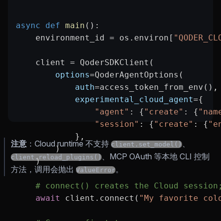
async
 def
 main
():
    environment_id 
=
 os.environ[
"QODER_CL
    client 
=
 QoderSDKClient(
        options
=
QoderAgentOptions(
            auth
=
access_token_from_env(),
            experimental_cloud_agent
=
{
                "agent"
: {
"create"
: {
"nam
                "session"
: {
"create"
: {
"e
            },
注意
：Cloud runtime 不支持
、
client.set_model()
        )
、MCP OAuth 等本地 CLI 控制
client.reload_plugins()
    )
方法，调用会抛出
。
ValueError
    # connect() creates the Cloud session
    await
 client.connect(
"My favorite col