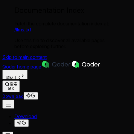
Documentation Index
Fetch the complete documentation index at:
/llms.txt
Use this file to discover all available pages
before exploring further.
Skip to main content
Qoder
home page
简体中文
搜索
⌘K
Download
Download