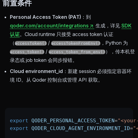
前置条件
Personal Access Token (PAT)
：到
qoder.com/account/integrations
生成，详见
SDK
认证
。Cloud runtime 只接受 access token 认证
（
/
，Python 为
accessToken()
accessTokenFromEnv()
/
），传本机登
access_token()
access_token_from_env()
录态或 job token 会同步报错。
Cloud environment_id
：新建 session 必须指定容器环
境 ID。从 Qoder 控制台或管理 API 获取。
export
 QODER_PERSONAL_ACCESS_TOKEN
=
"<your
export
 QODER_CLOUD_AGENT_ENVIRONMENT_ID
=
"