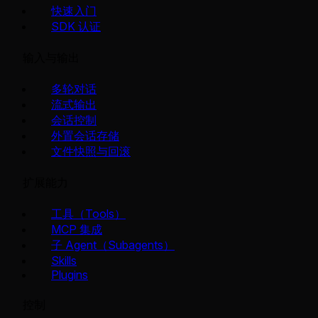
快速入门
SDK 认证
输入与输出
多轮对话
流式输出
会话控制
外置会话存储
文件快照与回滚
扩展能力
工具（Tools）
MCP 集成
子 Agent（Subagents）
Skills
Plugins
控制