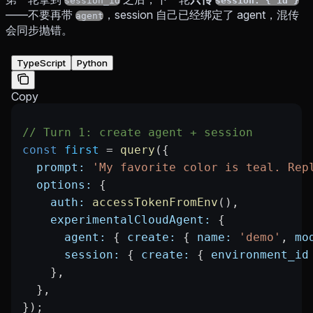
session_id
session: { id }
——不要再带
，session 自己已经绑定了 agent，混传
agent
会同步抛错。
TypeScript
Python
Copy
// Turn 1: create agent + session
const
 first
 =
 query
({
  prompt:
 'My favorite color is teal. Rep
  options:
 {
    auth:
 accessTokenFromEnv
(),
    experimentalCloudAgent:
 {
      agent:
 { 
create:
 { 
name:
 'demo'
, 
mo
      session:
 { 
create:
 { 
environment_id
    },
  },
});