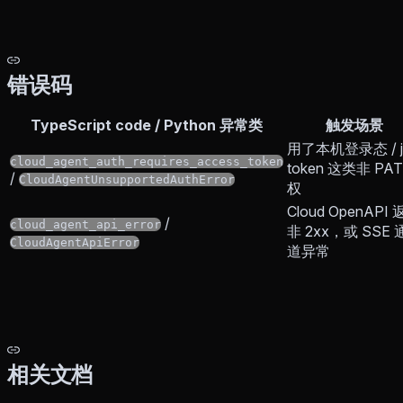
错误码
TypeScript code / Python 异常类
触发场景
用了本机登录态 / j
cloud_agent_auth_requires_access_token
token 这类非 PA
/
CloudAgentUnsupportedAuthError
权
Cloud OpenAPI
/
cloud_agent_api_error
非 2xx，或 SSE 
CloudAgentApiError
道异常
相关文档