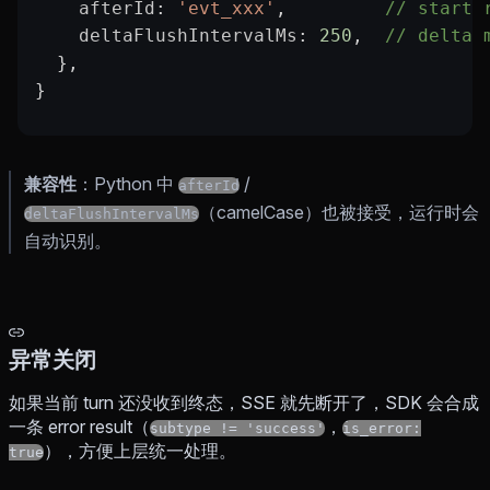
    afterId
: 
'evt_xxx'
,         
// start 
    deltaFlushIntervalMs
: 
250
,  
// delta 
  },
}
兼容性
：Python 中
/
afterId
（camelCase）也被接受，运行时会
deltaFlushIntervalMs
自动识别。
异常关闭
如果当前 turn 还没收到终态，SSE 就先断开了，SDK 会合成
一条 error result（
，
subtype != 'success'
is_error:
），方便上层统一处理。
true