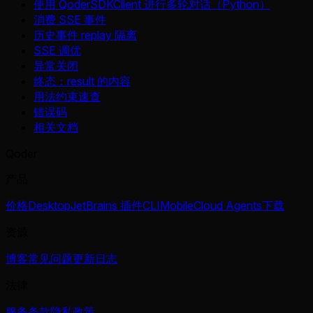
使用 QoderSDKClient 进行多轮对话（Python）
消费 SSE 事件
历史事件 replay 隔离
SSE 调优
异常关闭
终态：result 的内容
用法约束速查
错误码
相关文档
Qoder
产品
价格
Desktop
JetBrains 插件
CLI
Mobile
Cloud Agents
下载
资源
博客
常见问题
更新日志
法律
服务条款
隐私政策