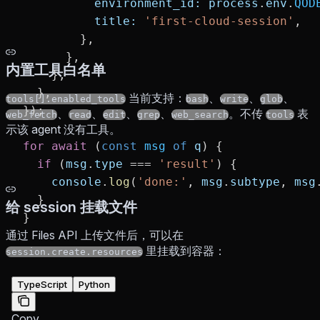
          environment_id:
 process
.
env
.
QOD
          title:
 'first-cloud-session'
,
        },
      },
内置工具白名单
    },
  },
当前支持：
、
、
、
tools[].enabled_tools
bash
write
glob
});
、
、
、
、
。不传
表
web_fetch
read
edit
grep
web_search
tools
示该 agent 没有工具。
for
 await
 (
const
 msg
 of
 q
) {
  if
 (
msg
.
type
 ===
 'result'
) {
    console
.
log
(
'done:'
, 
msg
.
subtype
, 
msg
  }
给 session 挂载文件
}
通过 Files API 上传文件后，可以在
里挂载到容器：
session.create.resources
TypeScript
Python
Copy