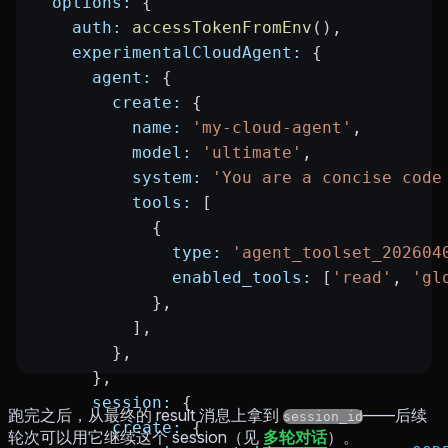
  options:
 {
    auth:
 accessTokenFromEnv
(),
    experimentalCloudAgent:
 {
      agent:
 {
        create:
 {
          name:
 'my-cloud-agent'
,
          model:
 'ultimate'
,
          system:
 'You are a concise code
          tools:
 [
            {
              type:
 'agent_toolset_202604
              enabled_tools:
 [
'read'
, 
'gl
            },
          ],
        },
      },
      session:
 {
跑完之后，从最终的 result 消息上拿到
——后续
session_id
        create:
 {
轮次可以用它继续这个 session（见
多轮对话
）。