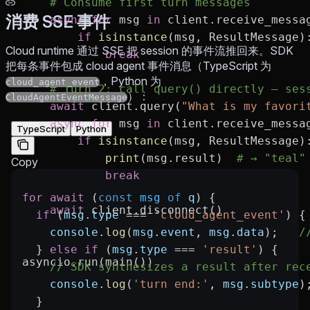
    # Consume first turn messages
消费 SSE 事件
    async
 for
 msg 
in
 client.receive_messa
        if
 isinstance
(msg, ResultMessage)
Cloud runtime 通过 SSE 把 session 的事件流推回来。SDK
            break
把每条事件包成 cloud agent 事件消息（TypeScript 为
，Python 为
cloud_agent_event
    # Turn 2: call query() directly — ses
）：
CloudAgentEventMessage
    await
 client.query(
"What is my favori
    async
 for
 msg 
in
 client.receive_messa
TypeScript
Python
        if
 isinstance
(msg, ResultMessage)
            print
(msg.result)  
# → "teal"
Copy
            break
for
 await
 (
const
 msg
 of
 q
) {
    await
 client.disconnect()
  if
 (
msg
.
type
 ===
 'cloud_agent_event'
) {
    console
.
log
(
msg
.
event
, 
msg
.
data
);   
/
  } 
else
 if
 (
msg
.
type
 ===
 'result'
) {
asyncio.run(main())
    // SDK synthesizes a result after rec
    console
.
log
(
'turn end:'
, 
msg
.
subtype
)
  }