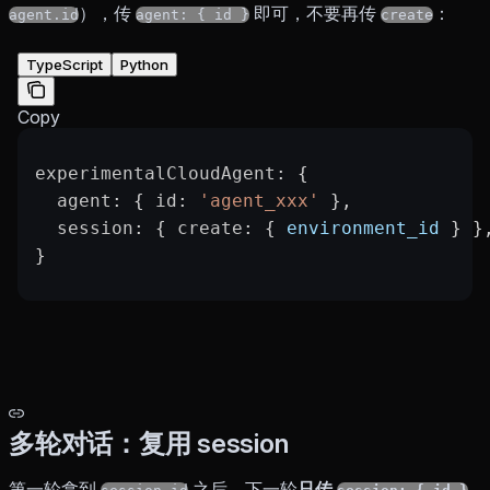
），传
即可，不要再传
：
agent.id
agent: { id }
create
TypeScript
Python
Copy
experimentalCloudAgent
: {
  agent
: { 
id
: 
'agent_xxx'
 },
  session
: { 
create
: { 
environment_id
 } }
}
多轮对话：复用 session
第一轮拿到
之后，下一轮
只传