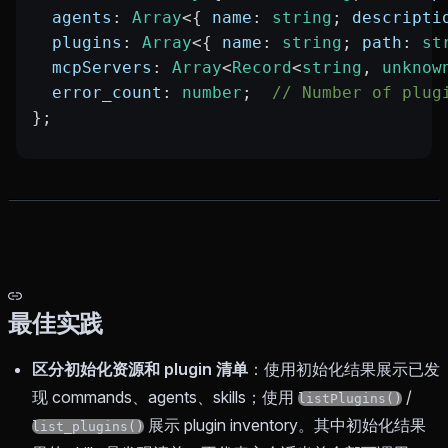
  agents
:
 Array
<{ 
name
:
 string
; 
descripti
  plugins
:
 Array
<{ 
name
:
 string
; 
path
:
 st
  mcpServers
:
 Array
<
Record
<
string
, 
unknow
  error_count
:
 number
;  
// Number of plug
};
最佳实践
区分初始化资源和 plugin 清单
：使用初始化结果展示已发
现 commands、agents、skills；使用
/
listPlugins()
展示 plugin inventory。其中初始化结果
list_plugins()