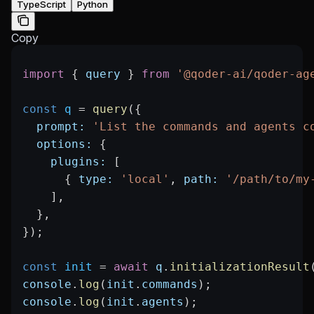
TypeScript
Python
Copy
import
 { 
query
 } 
from
 '@qoder-ai/qoder-ag
const
 q
 =
 query
({
  prompt:
 'List the commands and agents c
  options:
 {
    plugins:
 [
      { 
type:
 'local'
, 
path:
 '/path/to/my
    ],
  },
});
const
 init
 =
 await
 q
.
initializationResult
console
.
log
(
init
.
commands
);
console
.
log
(
init
.
agents
);