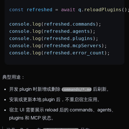
const
 refreshed
 =
 await
 q
.
reloadPlugins
()
console
.
log
(
refreshed
.
commands
);
console
.
log
(
refreshed
.
agents
);
console
.
log
(
refreshed
.
plugins
);
console
.
log
(
refreshed
.
mcpServers
);
console
.
log
(
refreshed
.
error_count
);
典型用途：
开发 plugin 时新增或删除
后刷新。
commands/*.md
安装或更新本地 plugin 后，不重启宿主应用。
宿主 UI 需要展示 reload 后的 commands、agents、
plugins 和 MCP 状态。