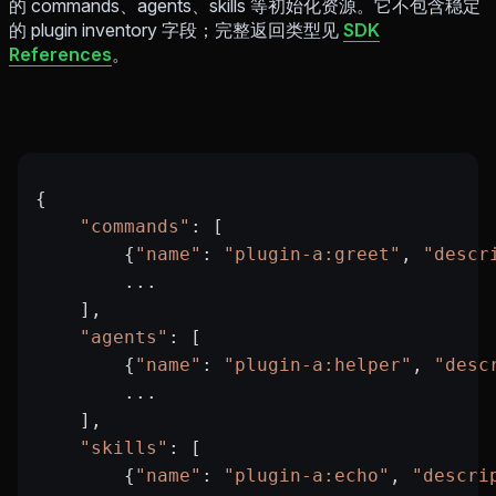
的 commands、agents、skills 等初始化资源。它不包含稳定
的 plugin inventory 字段；完整返回类型见
SDK
References
。
{
    "commands"
: [
        {
"name"
: 
"plugin-a:greet"
, 
"descr
        ...
    ],
    "agents"
: [
        {
"name"
: 
"plugin-a:helper"
, 
"desc
        ...
    ],
    "skills"
: [
        {
"name"
: 
"plugin-a:echo"
, 
"descri