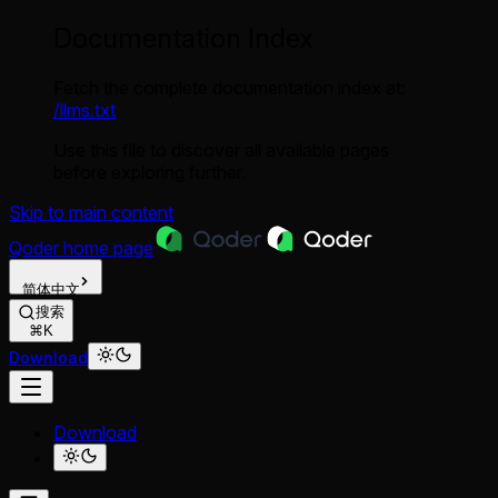
Documentation Index
Fetch the complete documentation index at:
/llms.txt
Use this file to discover all available pages
before exploring further.
Skip to main content
Qoder
home page
简体中文
搜索
⌘K
Download
Download