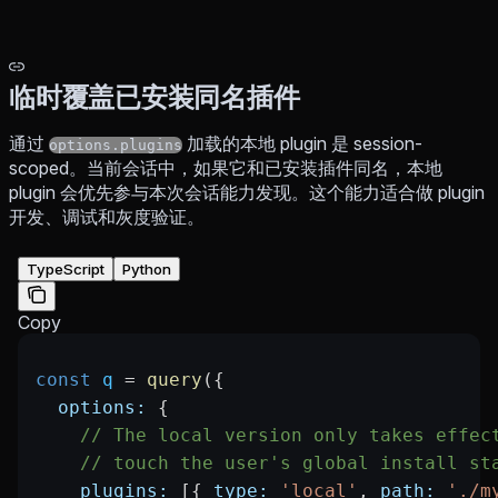
临时覆盖已安装同名插件
通过
加载的本地 plugin 是 session-
options.plugins
scoped。当前会话中，如果它和已安装插件同名，本地
plugin 会优先参与本次会话能力发现。这个能力适合做 plugin
开发、调试和灰度验证。
TypeScript
Python
Copy
const
 q
 =
 query
({
  options:
 {
    // The local version only takes effec
    // touch the user's global install st
    plugins:
 [{ 
type:
 'local'
, 
path:
 './m