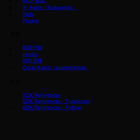
MCP 集成
子 Agent（Subagents）
Skills
Plugins
控制
权限控制
Hooks
模型选择
Cloud Agent（experimental）
参考
SDK References
SDK References - TypeScript
SDK References - Python