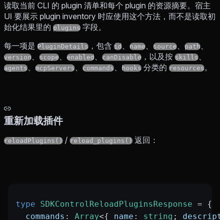
读取当前 CLI 的 plugin 清单和每个 plugin 的资源摘要。宿主
UI 要展示 plugin inventory 时应使用这个方法，而不是读取初
始化结果里的
字段。
plugins
每一项是
，包含
、
、
、
、
PluginDetails
id
name
source
path
、
、
、
，以及按
、
version
scope
enabled
canDisable
skills
、
、
、
分类的
。
agents
mcpServers
commands
hooks
resources
重新加载插件
/
返回：
reloadPlugins()
reload_plugins()
type
 SDKControlReloadPluginsResponse
 =
 {
  commands
:
 Array
<{ 
name
:
 string
; 
descrip