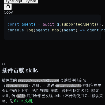
TypeScript
Python
Copy
const
 agents
 =
 await
 q
.
supportedAgents
();
console
.
log
(
agents
.
map
((
agent
) 
=>
 agent
.
n
插件贡献 skills
插件里的
会以插件限定名
skills/<name>/SKILL.md
（
）注册。可通过
控制它在主
plugin:skill
options.skills
会话中的上下文可见性与调用策略：传插件限定名启用指定
skill，传
启用全部已发现 skills；不传则使用 CLI 默认策
'all'
略。见
Skills 文档
。