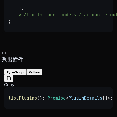
        ...
    ],
    # Also includes models / account / ou
}
列出插件
TypeScript
Python
Copy
listPlugins
(): 
Promise
<
PluginDetails
[]
>
;