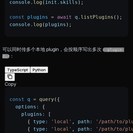
console
.
log
(
init
.
skills
);
const
 plugins
 =
 await
 q
.
listPlugins
();
console
.
log
(
plugins
);
可以同时传多个本地 plugin，会按顺序写出多次
--plugin-
：
dir
TypeScript
Python
Copy
const
 q
 =
 query
({
  options:
 {
    plugins:
 [
      { 
type:
 'local'
, 
path:
 '/path/to/pl
      { 
type:
 'local'
, 
path:
 '/path/to/pl