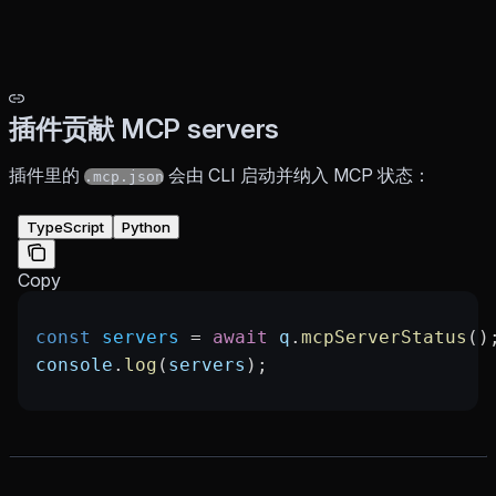
插件贡献 MCP servers
插件里的
会由 CLI 启动并纳入 MCP 状态：
.mcp.json
TypeScript
Python
Copy
const
 servers
 =
 await
 q
.
mcpServerStatus
()
console
.
log
(
servers
);