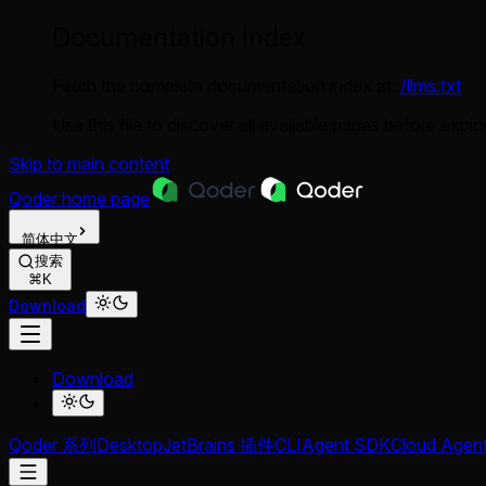
Documentation Index
Fetch the complete documentation index at:
/llms.txt
Use this file to discover all available pages before explor
Skip to main content
Qoder
home page
简体中文
搜索
⌘K
Download
Download
Qoder 系列
Desktop
JetBrains 插件
CLI
Agent SDK
Cloud Agen