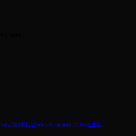
ing further.
ts
移动端&网页版
QoderWork
QoderWake
企业版