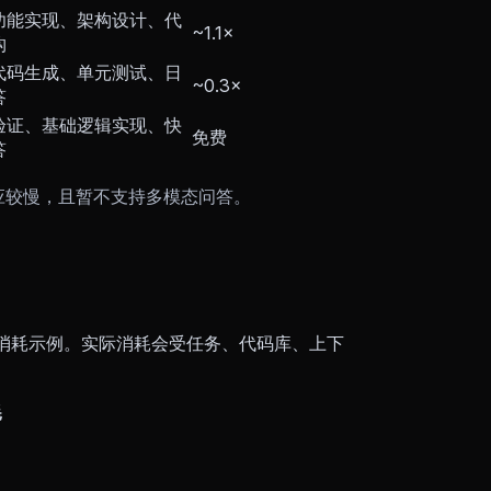
功能实现、架构设计、代
~1.1×
构
代码生成、单元测试、日
~0.3×
答
验证、基础逻辑实现、快
免费
答
可能响应较慢，且暂不支持多模态问答。
t 消耗示例。实际消耗会受任务、代码库、上下
耗