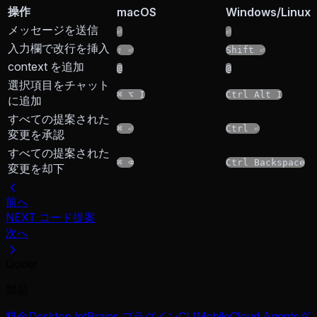
操作
macOS
Windows/Linux
メッセージを送信
⏎
⏎
入力欄で改行を挿入
⇧ ⏎
Shift ⏎
context を追加
@
@
選択項目をチャット
⌘ ⌥ I
Ctrl Alt I
に追加
すべての提案された
⌘ ⏎
Ctrl ⏎
変更を承認
すべての提案された
⌘ ⌫
Ctrl Backspace
変更を却下
前へ
NEXT コード提案
次へ
Qoder
製品
料金
Desktop
JetBrains プラグイン
CLI
Mobile
Cloud Agents
ダ