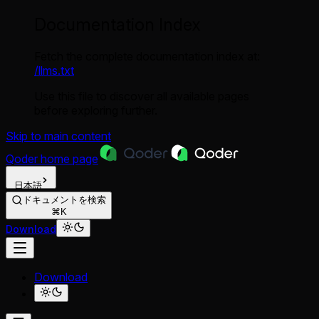
Documentation Index
Fetch the complete documentation index at:
/llms.txt
Use this file to discover all available pages
before exploring further.
Skip to main content
Qoder
home page
日本語
ドキュメントを検索
⌘K
Download
Download