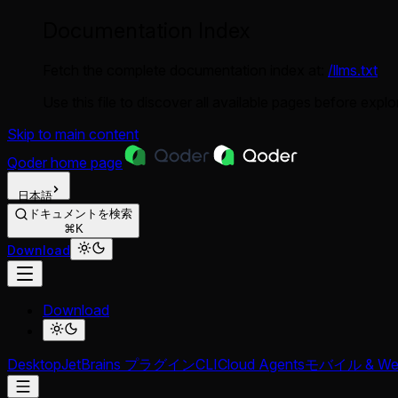
Documentation Index
Fetch the complete documentation index at:
/llms.txt
Use this file to discover all available pages before explor
Skip to main content
Qoder
home page
日本語
ドキュメントを検索
⌘K
Download
Download
Desktop
JetBrains プラグイン
CLI
Cloud Agents
モバイル & We