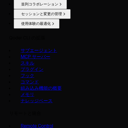
並列コラボレーション
セッションと変更の管理
使用体験の最適化
Qoder CLI の拡張
サブエージェント
MCP サーバー
スキル
プラグイン
フック
コマンド
組み込み機能の概要
メモリ
ナレッジベース
リモートと統合
Remote Control