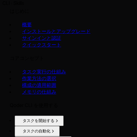
CLI
Skills
はじめに
概要
インストールとアップグレード
サインインと認証
クイックスタート
コアコンセプト
タスク実行の仕組み
作業方法の選択
構成の適用範囲
メモリの仕組み
Qoder CLI を使用する
タスクを開始する
タスクの自動化