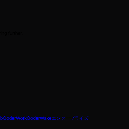
ing further.
b
QoderWork
QoderWake
エンタープライズ