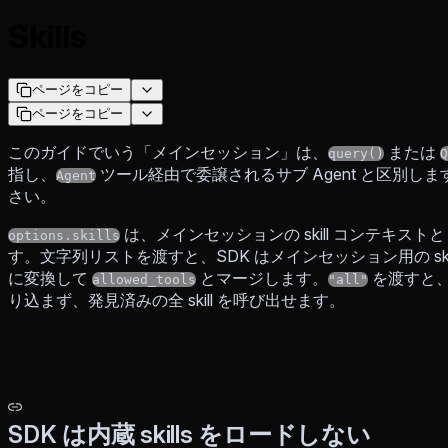
Skills
ページをコピー
ページをコピー
このガイドでいう「メインセッション」は、
または
query()
Q
指し、
ツール経由で委譲されるサブ Agent と区別し
Agent
さい。
は、メインセッションの skill コンテキスト
options.skills
す。文字列リストを渡すと、SDK はメインセッション用の skill 
に変換して
とマージします。
を渡すと
allowed_tools
"all"
り込まず、発見済みの全 skill を呼び出せます。
SDK は内蔵 skills をロードしない