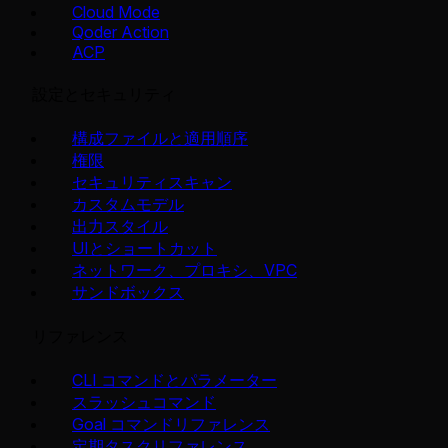
Cloud Mode
Qoder Action
ACP
設定とセキュリティ
構成ファイルと適用順序
権限
セキュリティスキャン
カスタムモデル
出力スタイル
UIとショートカット
ネットワーク、プロキシ、VPC
サンドボックス
リファレンス
CLI コマンドとパラメーター
スラッシュコマンド
Goal コマンドリファレンス
定期タスクリファレンス