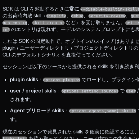
SDK は CLI を起動するときに
常に
--disable-builtin-skill
の出荷時内蔵 skill（
、
、
、
simplify
debug
security-review
que
、
など）を受け取りません。
mcp-config
skill-creator
get_s
のエントリは現れず、モデルのシステムプロンプトにも
in'
これは SDK の固定動作で、オプトインのスイッチはありません。C
plugin / ユーザーディレクトリ / プロジェクトディレクトリ
CLI のデフォルトシナリオを直接使ってください。
セッションは以下のソースから提供される skills を引き続
plugin skills
：
でロードし、プラグイン
options.plugins
user / project skills
：
で
options.setting_sources
user
されます。
Agent プリロード skills
：
options.agents[name].skills
す。
現在のセッションで発見された skills を確実に確認するに
を読み取ってください。コード内でこの集合をハ
['skills']