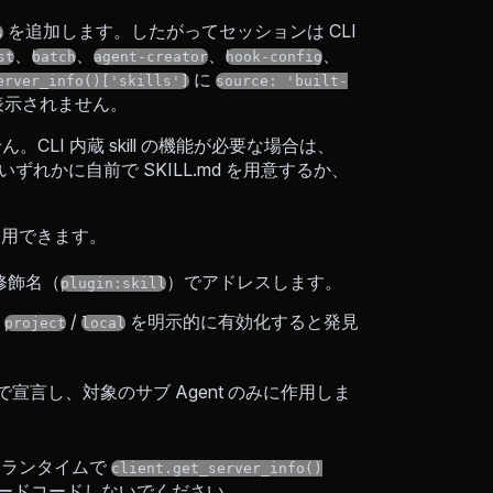
を追加します。したがってセッションは CLI
s
、
、
、
、
st
batch
agent-creator
hook-config
に
erver_info()['skills']
source: 'built-
表示されません。
LI 内蔵 skill の機能が必要な場合は、
のいずれかに自前で SKILL.md を用意するか、
き利用できます。
修飾名（
）でアドレスします。
plugin:skill
/
/
を明示的に有効化すると発見
project
local
で宣言し、対象のサブ Agent のみに作用しま
は、ランタイムで
client.get_server_info()
ードコードしないでください。