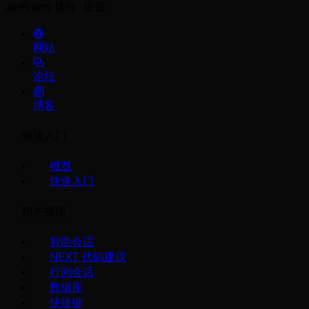
JetBrains 插件
设置
网站
论坛
博客
快速入门
概览
快速入门
用户指南
智能会话
NEXT 代码建议
行间会话
数据库
快捷键