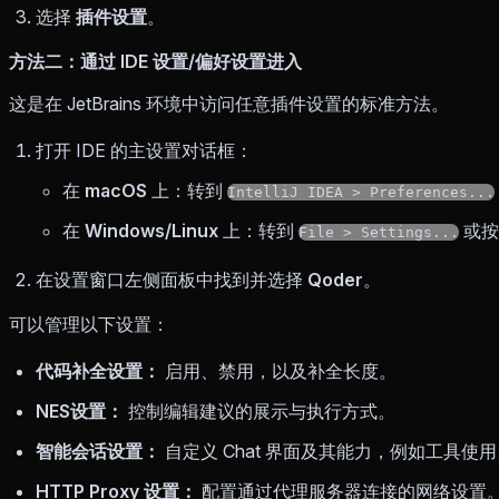
选择
插件设置
。
方法二：通过 IDE 设置/偏好设置进入
这是在 JetBrains 环境中访问任意插件设置的标准方法。
打开 IDE 的主设置对话框：
在
macOS
上：转到
IntelliJ IDEA > Preferences...
在
Windows/Linux
上：转到
或
File > Settings...
在设置窗口左侧面板中找到并选择
Qoder
。
可以管理以下设置：
代码补全设置：
启用、禁用，以及补全长度。
NES设置：
控制编辑建议的展示与执行方式。
智能会话设置：
自定义 Chat 界面及其能力，例如工具使
HTTP Proxy 设置：
配置通过代理服务器连接的网络设置