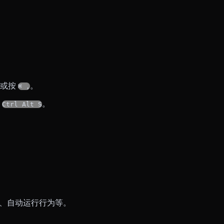
或按
。
⌘ ,
按
。
Ctrl Alt S
用、自动运行行为等。
。