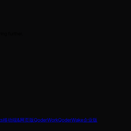
ing further.
ts
移动端&网页版
QoderWork
QoderWake
企业版