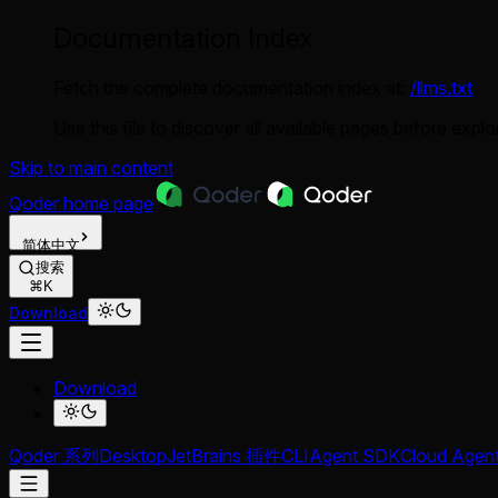
Documentation Index
Fetch the complete documentation index at:
/llms.txt
Use this file to discover all available pages before explor
Skip to main content
Qoder
home page
简体中文
搜索
⌘K
Download
Download
Qoder 系列
Desktop
JetBrains 插件
CLI
Agent SDK
Cloud Agen