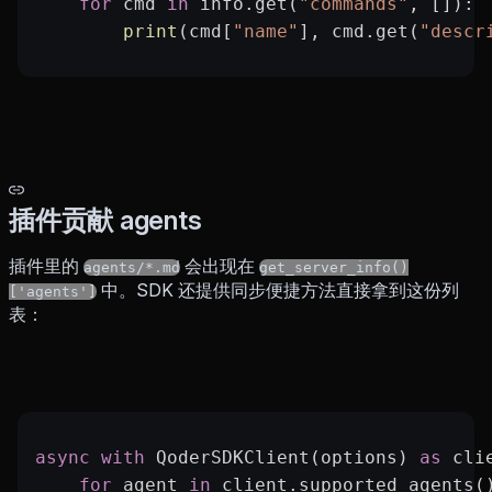
    for
 cmd 
in
 info.get(
"commands"
, []):
        print
(cmd[
"name"
], cmd.get(
"descr
插件贡献 agents
插件里的
会出现在
agents/*.md
get_server_info()
中。SDK 还提供同步便捷方法直接拿到这份列
['agents']
表：
async
 with
 QoderSDKClient(options) 
as
 cli
    for
 agent 
in
 client.supported_agents(