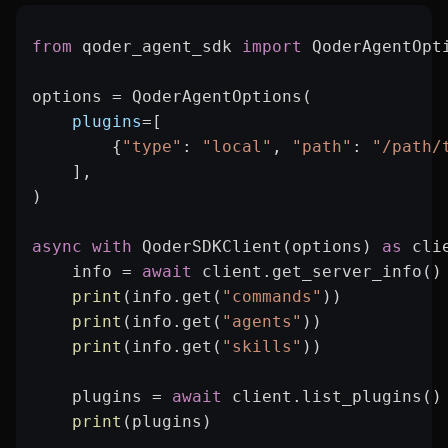
from
 qoder_agent_sdk 
import
 QoderAgentOpt
options 
=
 QoderAgentOptions(
    plugins
=
[
        {
"type"
: 
"local"
, 
"path"
: 
"/path/
    ],
)
async
 with
 QoderSDKClient(options) 
as
 cli
    info 
=
 await
 client.get_server_info()
    print
(info.get(
"commands"
))
    print
(info.get(
"agents"
))
    print
(info.get(
"skills"
))
    plugins 
=
 await
 client.list_plugins()
    print
(plugins)