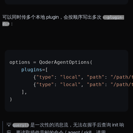
可以同时传多个本地 plugin，会按顺序写出多次
--plugin-
：
dir
options 
=
 QoderAgentOptions(
    plugins
=
[
        {
"type"
: 
"local"
, 
"path"
: 
"/path/
        {
"type"
: 
"local"
, 
"path"
: 
"/path/
    ],
)
💡
是一次性的消息流，无法在握手后查询 init 响
query()
应。要读取插件贡献的命令 / agent / skill，请用