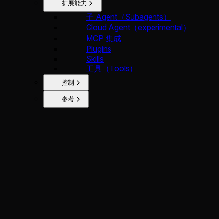
扩展能力
子 Agent（Subagents）
Cloud Agent（experimental）
MCP 集成
Plugins
Skills
工具（Tools）
控制
参考