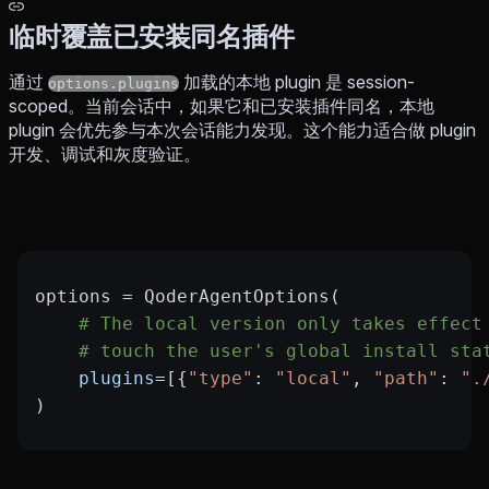
临时覆盖已安装同名插件
通过
加载的本地 plugin 是 session-
options.plugins
scoped。当前会话中，如果它和已安装插件同名，本地
plugin 会优先参与本次会话能力发现。这个能力适合做 plugin
开发、调试和灰度验证。
options 
=
 QoderAgentOptions(
    # The local version only takes effect
    # touch the user's global install sta
    plugins
=
[{
"type"
: 
"local"
, 
"path"
: 
".
)