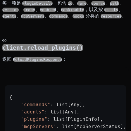
每一项是
，包含
、
、
、
、
PluginDetails
id
name
source
path
、
、
、
，以及按
、
version
scope
enabled
canDisable
skills
、
、
、
分类的
。
agents
mcpServers
commands
hooks
resources
client.reload_plugins()
返回
：
ReloadPluginsResponse
{
    "commands"
: list[Any],
    "agents"
: list[Any],
    "plugins"
: list[PluginInfo],         
    "mcpServers"
: list[McpServerStatus], 