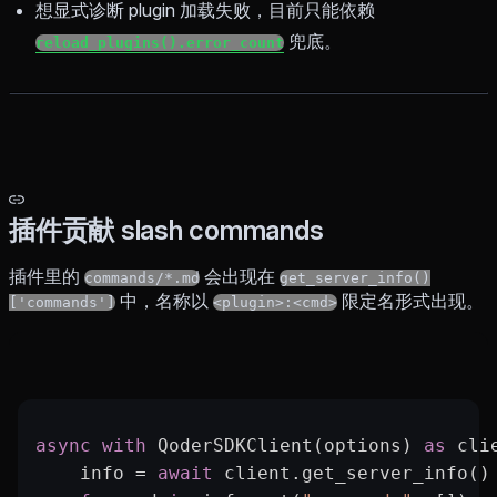
想显式诊断 plugin 加载失败，目前只能依赖
兜底。
reload_plugins().error_count
插件贡献 slash commands
插件里的
会出现在
commands/*.md
get_server_info()
中，名称以
限定名形式出现。
['commands']
<plugin>:<cmd>
async
 with
 QoderSDKClient(options) 
as
 cli
    info 
=
 await
 client.get_server_info()