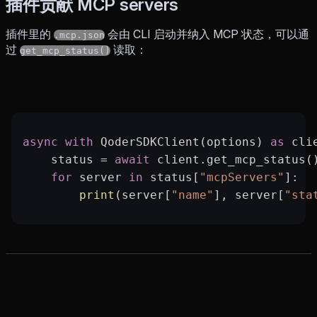
插件贡献 MCP servers
插件里的
会由 CLI 启动并纳入 MCP 状态，可以通
.mcp.json
过
读取：
get_mcp_status()
async
 with
 QoderSDKClient(options) 
as
 cli
    status 
=
 await
 client.get_mcp_status(
    for
 server 
in
 status[
"mcpServers"
]:
        print
(server[
"name"
], server[
"sta