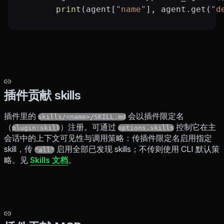
        print
(agent[
"name"
], agent.get(
"d
插件贡献 skills
插件里的
会以插件限定名
skills/<name>/SKILL.md
（
）注册。可通过
控制它在主
plugin:skill
options.skills
会话中的上下文可见性与调用策略：传插件限定名启用指定
skill，传
启用全部已发现 skills；不传则使用 CLI 默认策
"all"
略。见
Skills 文档
。