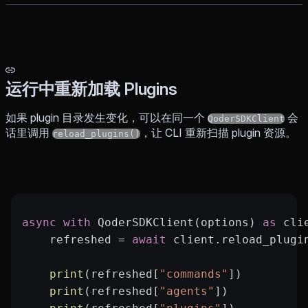
运行中重新加载 Plugins
如果 plugin 目录发生变化，可以在同一个
会
QoderSDKClient
话里调用
，让 CLI 重新扫描 plugin 资源。
reload_plugins()
async
 with
 QoderSDKClient(options) 
as
 cli
    refreshed 
=
 await
 client.reload_plugi
    print
(refreshed[
"commands"
])
    print
(refreshed[
"agents"
])