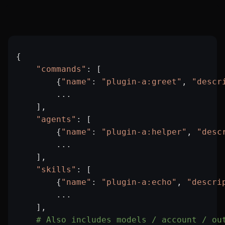
{
    "commands"
: [
        {
"name"
: 
"plugin-a:greet"
, 
"descr
        ...
    ],
    "agents"
: [
        {
"name"
: 
"plugin-a:helper"
, 
"desc
        ...
    ],
    "skills"
: [
        {
"name"
: 
"plugin-a:echo"
, 
"descri
        ...
    ],
    # Also includes models / account / ou