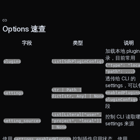
Options 速查
字段
类型
说明
加载本地 plugin
录，目前常用
plugins
list[SdkPluginConfig]
{"type": "loc
"path": ...}
透传给 CLI 的
settings，可
str | Path |
enabledPlugin
settings
dict[str, Any] | None
pluginConfigs
段
list[Literal["user",
控制 CLI 读取
setting_sources
"project", "local"]]
settings 来源
| None
使用
控制插件启用状态，使用
settings.enabledPlugins