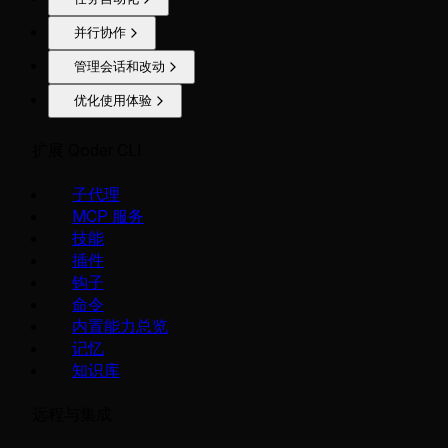
并行协作
管理会话和改动
优化使用体验
扩展 Qoder CLI
子代理
MCP 服务
技能
插件
钩子
命令
内置能力总览
记忆
知识库
远程与集成