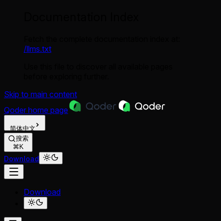
Documentation Index
Fetch the complete documentation index at:
/llms.txt
Use this file to discover all available pages
before exploring further.
Skip to main content
Qoder
home page
简体中文
搜索
⌘K
Download
Download